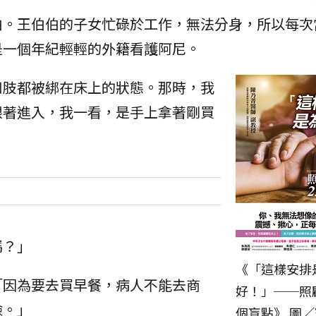
伯。王伯伯的子女忙碌於工作，無法分身，所以每次
是一個年紀輕輕的外籍看護阿尼。
四肢都被綁在床上的狀態。那時，我
跟著進入，我一看，是手上拿著剛買
嗎？」
《「這樣安排
「因為要去買早餐，病人不能去商
好！」──照
險。」
個盲點》 圖