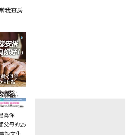
當我查房
是為你
顧父母的25
／寶瓶文化