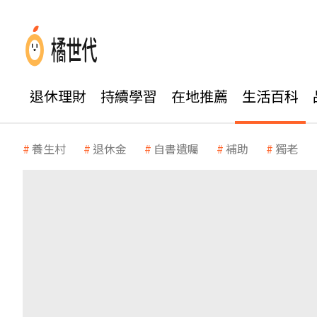
退休理財
持續學習
在地推薦
生活百科
養生村
退休金
自書遺囑
補助
獨老