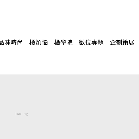
品味時尚
橘煩惱
橘學院
數位專題
企劃策展