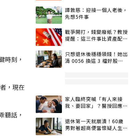
譚敦慈：迎接一個人老後，
先想5件事
戰爭開打，錢變廢紙？教授
提醒：這三件事比資產配置
更重要！
只想退休後穩穩領錢！她出
鍵時刻，
清 0056 換這 3 檔好股：
股價高點照樣買
者，現在
家人臨終突喊「有人來接
我、要回家」？醫授回應方
式快學：避免抱憾終生
乖聽話，
退休第一天就崩潰！60歲
男對著超商便當懷疑人生
「一切好安靜」