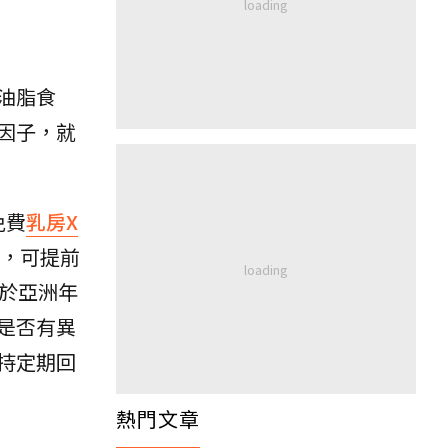
油脂食
因子，就
免費
乳房X
，可提前
於亞洲年
是否有異
持定期回
熱門文章