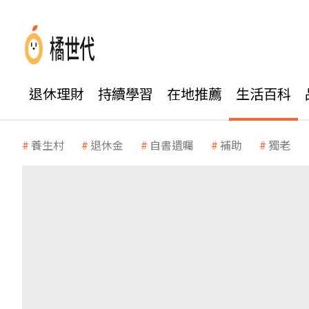
退休理財
持續學習
在地推薦
生活百科
養生村
退休金
自書遺囑
補助
獨老