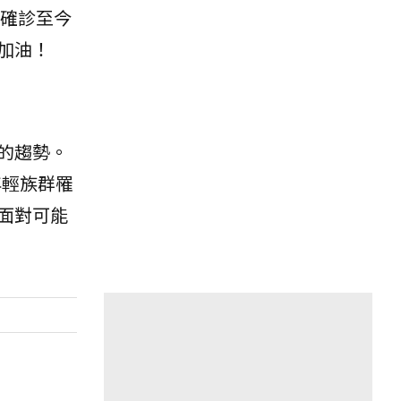
確診至今
加油！
的趨勢。
年輕族群罹
面對可能