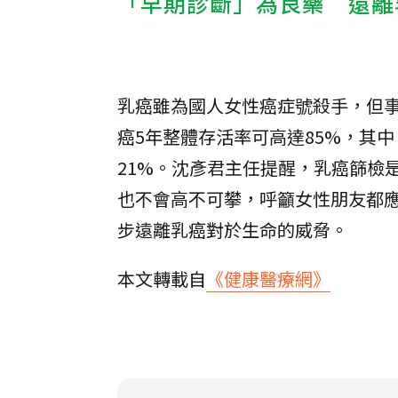
「早期診斷」為良藥 遠離
乳癌雖為國人女性癌症號殺手，但
癌5年整體存活率可高達85%，其中，
21%。沈彥君主任提醒，乳癌篩檢
也不會高不可攀，呼籲女性朋友都
步遠離乳癌對於生命的威脅。
本文轉載自
《健康醫療網》