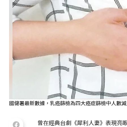
國健署最新數據，乳癌篩檢為四大癌症篩檢中人數減
曾在經典台劇《犀利人妻》表現亮眼