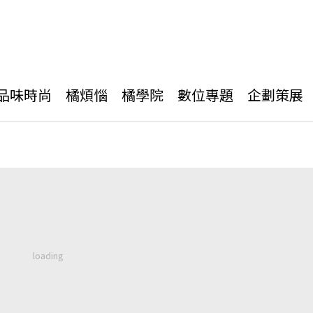
品味時尚
橘煩惱
橘學院
數位專題
企劃策展