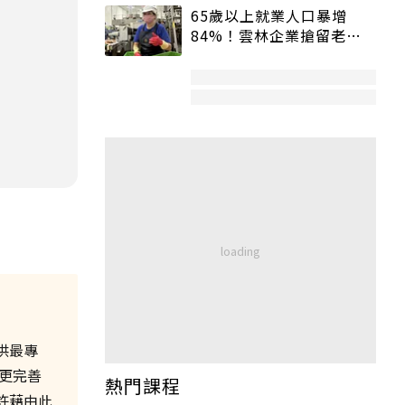
65歲以上就業人口暴增
84%！雲林企業搶留老員
工：穩定性高、經驗豐富
供最專
更完善
熱門課程
許藉由此