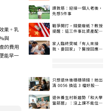
譚敦慈：迎接一個人老後，
先想5件事
戰爭開打，錢變廢紙？教授
效果。乳
提醒：這三件事比資產配置
更重要！
0%與
家人臨終突喊「有人來接
查的費用
我、要回家」？醫授回應方
式快學：避免抱憾終生
便能早一
只想退休後穩穩領錢！她出
清 0056 換這 3 檔好股：
股價高點照樣買
退休養生村新趨勢「和大學
當鄰居」：沒上課不能住、
宿舍變養老房