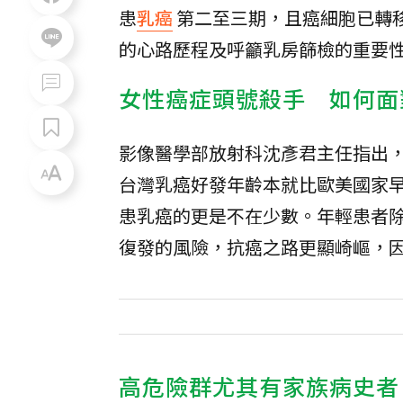
患
乳癌
第二至三期，且癌細胞已轉
的心路歷程及呼籲乳房篩檢的重要
女性癌症頭號殺手 如何面
影像醫學部放射科沈彥君主任指出
台灣乳癌好發年齡本就比歐美國家早
患乳癌的更是不在少數。年輕患者
復發的風險，抗癌之路更顯崎嶇，
高危險群尤其有家族病史者