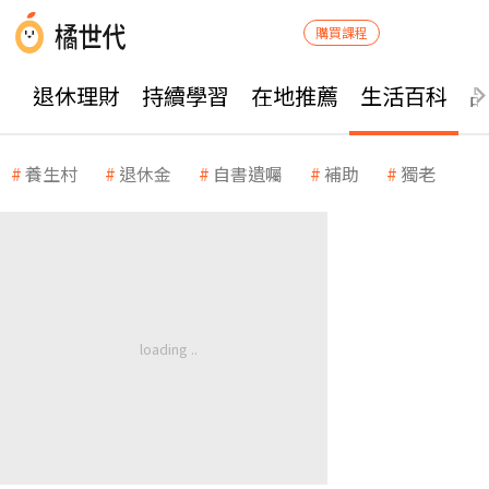
購買課程
退休理財
持續學習
在地推薦
生活百科
養生村
退休金
自書遺囑
補助
獨老