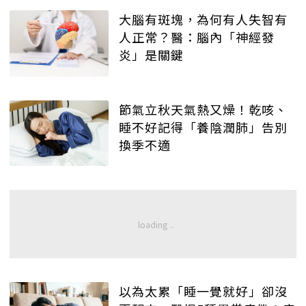
大腦有斑塊，為何有人失智有
人正常？醫：腦內「神經發
炎」是關鍵
節氣立秋天氣熱又燥！乾咳、
睡不好記得「養陰潤肺」告別
換季不適
以為太累「睡一覺就好」卻沒