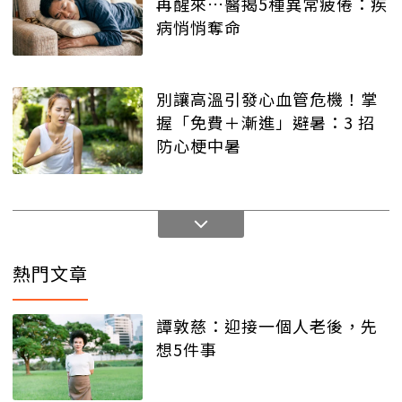
再醒來…醫揭5種異常疲倦：疾
病悄悄奪命
別讓高溫引發心血管危機！掌
握「免費＋漸進」避暑：3 招
防心梗中暑
熱門文章
譚敦慈：迎接一個人老後，先
想5件事