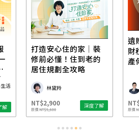
遺
報
打造安心住的家｜裝
財
一
修前必懂！住到老的
產
一
居住規劃全攻略
先
毒生活
林黛羚
NT$2,900
NT$
深度了解
了解
原價
NT$5,600
原價
N