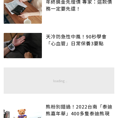
年終獎金先理債 專家：這款債
務一定要先還！
天冷防急性中風！90秒學會
「心血管」日常保養3要點
熊粉別錯過！2022台南「泰迪
熊嘉年華」400多隻泰迪熊現