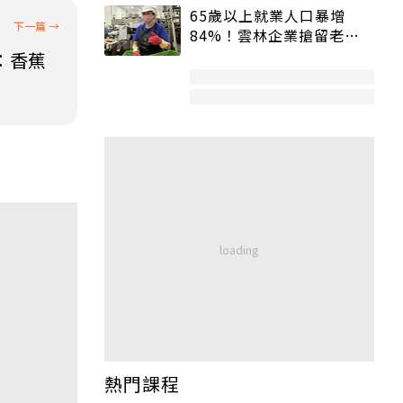
65歲以上就業人口暴增
84%！雲林企業搶留老員
工：穩定性高、經驗豐富
：香蕉
熱門課程