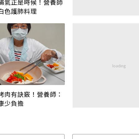
補氣正是時候！營養師
白色護肺料理
烤肉有訣竅！營養師：
康少負擔