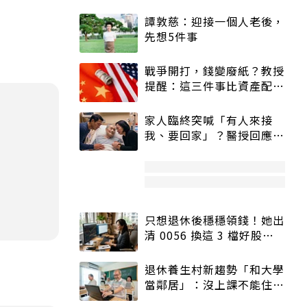
譚敦慈：迎接一個人老後，
先想5件事
戰爭開打，錢變廢紙？教授
提醒：這三件事比資產配置
更重要！
家人臨終突喊「有人來接
我、要回家」？醫授回應方
式快學：避免抱憾終生
只想退休後穩穩領錢！她出
清 0056 換這 3 檔好股：
股價高點照樣買
退休養生村新趨勢「和大學
當鄰居」：沒上課不能住、
宿舍變養老房