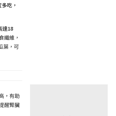
宜多吃，
達18
食纖維，
瓜葉，可
高，有助
提醒腎臟