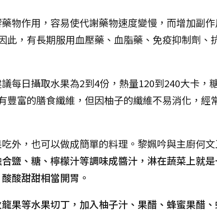
響藥物作用，容易使代謝藥物速度變慢，而增加副作
，因此，有長期服用血壓藥、血脂藥、免疫抑制劑、
每日攝取水果為2到4份，熱量120到240大卡，
子有豐富的膳食纖維，但因柚子的纖維不易消化，經
果吃外，也可以做成簡單的料理。黎姵吟與主廚何文
融合鹽、糖、檸檬汁等調味成醬汁，淋在蔬菜上就是
，酸酸甜甜相當開胃。
火龍果等水果切丁，加入柚子汁、果醋、蜂蜜果醋、