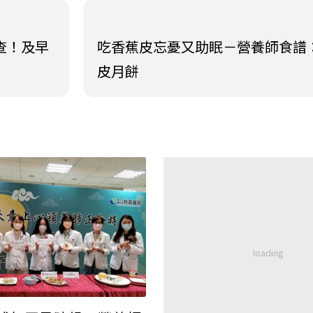
檢查！及早
吃香蕉皮忘憂又助眠－營養師食譜
皮月餅