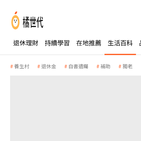
退休理財
持續學習
在地推薦
生活百科
養生村
退休金
自書遺囑
補助
獨老