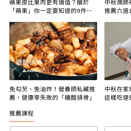
蘋果皮比果肉更有價值？關於
中秋潤肺
「蘋果」你一定要知道的9件
推薦六道
事！
免勾芡、免油炸！營養師私藏推
中秋在家
薦，健康零失敗的「糖醋排骨」
這樣吃健
推薦課程