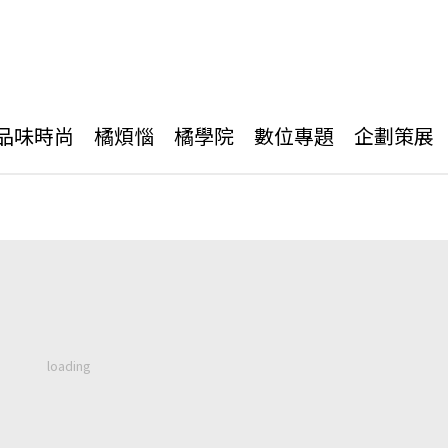
品味時尚
橘煩惱
橘學院
數位專題
企劃策展