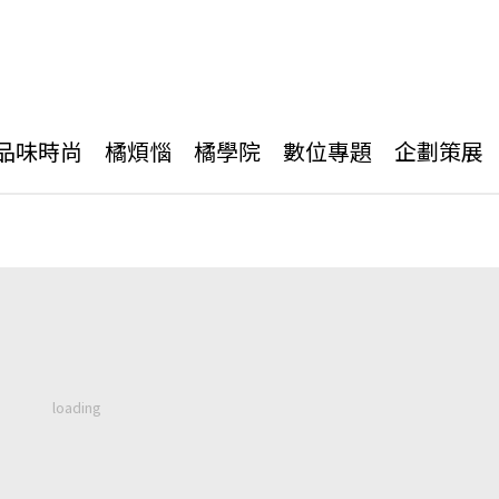
品味時尚
橘煩惱
橘學院
數位專題
企劃策展