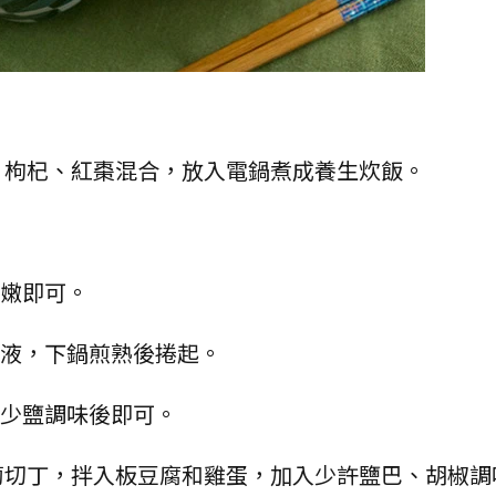
白米、枸杞、紅棗混合，放入電鍋煮成養生炊飯。
軟嫩即可。
蛋液，下鍋煎熟後捲起。
，少鹽調味後即可。
蘿蔔切丁，拌入板豆腐和雞蛋，加入少許鹽巴、胡椒調