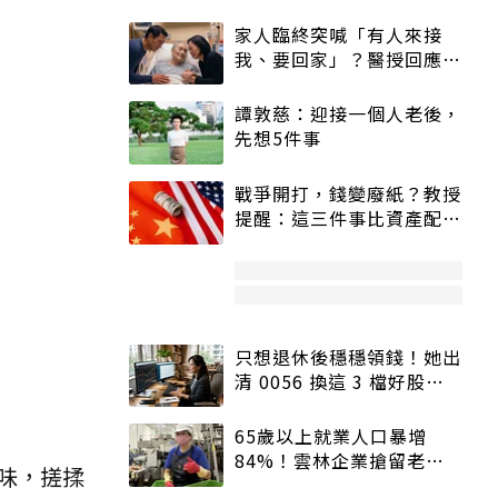
家人臨終突喊「有人來接
我、要回家」？醫授回應方
式快學：避免抱憾終生
譚敦慈：迎接一個人老後，
先想5件事
戰爭開打，錢變廢紙？教授
提醒：這三件事比資產配置
更重要！
只想退休後穩穩領錢！她出
清 0056 換這 3 檔好股：
股價高點照樣買
65歲以上就業人口暴增
84%！雲林企業搶留老員
味，搓揉
工：穩定性高、經驗豐富