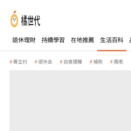
退休理財
持續學習
在地推薦
生活百科
養生村
退休金
自書遺囑
補助
獨老