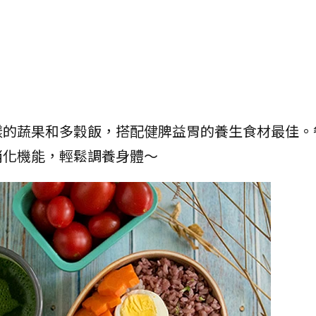
。
樣的蔬果和多穀飯，搭配健脾益胃的養生食材最佳。
消化機能，輕鬆調養身體～