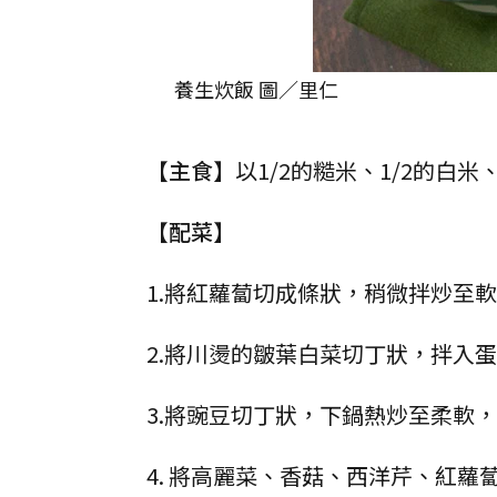
養生炊飯 圖／里仁
【主食】
以1/2的糙米、1/2的
【配菜】
1.將紅蘿蔔切成條狀，稍微拌炒至
2.將川燙的皺葉白菜切丁狀，拌入
3.將豌豆切丁狀，下鍋熱炒至柔軟
4. 將高麗菜、香菇、西洋芹、紅