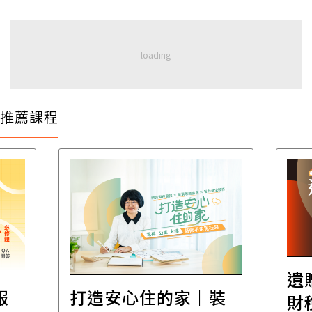
推薦課程
遺
報
打造安心住的家｜裝
財