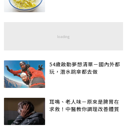
54歲啟動夢想清單－國內外都
玩，潛水跳傘都去做
耳鳴、老人味－原來是脾胃在
求救！中醫教你調理改善體質