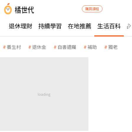
購買課程
退休理財
持續學習
在地推薦
生活百科
養生村
退休金
自書遺囑
補助
獨老