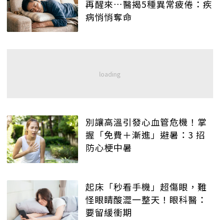
再醒來…醫揭5種異常疲倦：疾
病悄悄奪命
別讓高溫引發心血管危機！掌
握「免費＋漸進」避暑：3 招
防心梗中暑
起床「秒看手機」超傷眼，難
怪眼睛酸澀一整天！眼科醫：
要留緩衝期