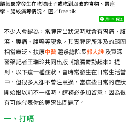
脹氣最常發生在吃壞肚子或吃到腐敗的食物、胃痙
攣、腸絞痛等情況。 圖／freepik
用LINE傳送
不少人會認為，當脾胃出狀況時就會有胃痛、腹
瀉、腹痛、腹鳴等現象，其實脾胃所涉及的範圍
相當廣泛。扶原
中醫
體系總院長
郭大維
及資深
醫藥記者王瑞玲共同出版《讓腸胃動起來》提
到，以下這十種症狀，會時常發生在日常生活當
中，但很多人卻不曾注意過，當這些日常的症狀
開始跟以前不一樣時，請務必多加留意，因為很
有可能代表你的脾胃出問題了。
一、打嗝