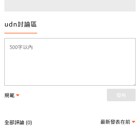
udn討論區
規範
發布
最新發表在前
全部評論 (
)
0