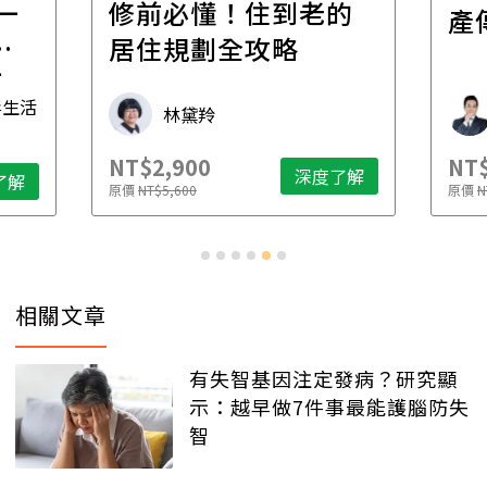
一
修前必懂！住到老的
產
一
居住規劃全攻略
先
毒生活
林黛羚
NT$2,900
NT$
深度了解
了解
原價
NT$5,600
原價
N
相關文章
有失智基因注定發病？研究顯
示：越早做7件事最能護腦防失
智