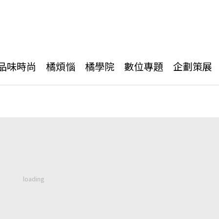
品味時尚
橘煩惱
橘學院
數位專題
企劃策展