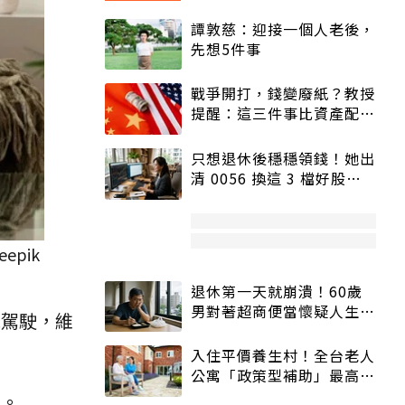
譚敦慈：迎接一個人老後，
先想5件事
戰爭開打，錢變廢紙？教授
提醒：這三件事比資產配置
更重要！
只想退休後穩穩領錢！她出
清 0056 換這 3 檔好股：
股價高點照樣買
pik
退休第一天就崩潰！60歲
男對著超商便當懷疑人生
免駕駛，維
「一切好安靜」
入住平價養生村！全台老人
公寓「政策型補助」最高打
5折
重。