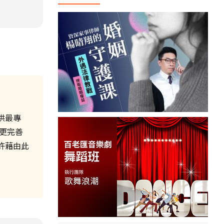
供最專
更完善
許藉由此