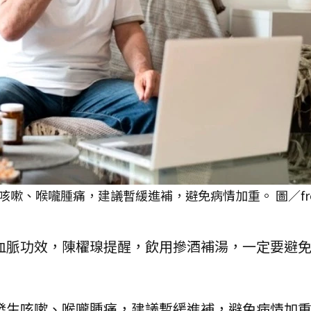
嗽、喉嚨腫痛，建議暫緩進補，避免病情加重。 圖／free
血脈功效，陳櫂瑔提醒，飲用摻酒補湯，一定要避
發生咳嗽、喉嚨腫痛，建議暫緩進補，避免病情加