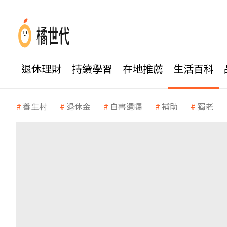
退休理財
持續學習
在地推薦
生活百科
養生村
退休金
自書遺囑
補助
獨老