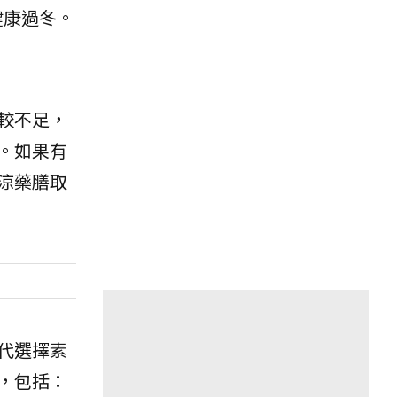
健康過冬。
較不足，
。如果有
涼藥膳取
代選擇素
，包括：