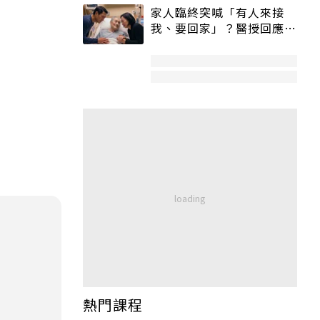
家人臨終突喊「有人來接
我、要回家」？醫授回應方
式快學：避免抱憾終生
熱門課程