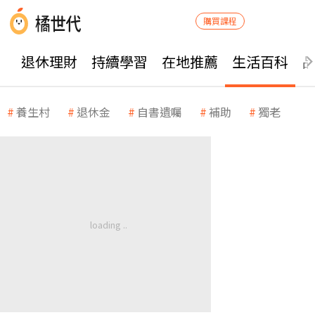
購買課程
退休理財
持續學習
在地推薦
生活百科
養生村
退休金
自書遺囑
補助
獨老