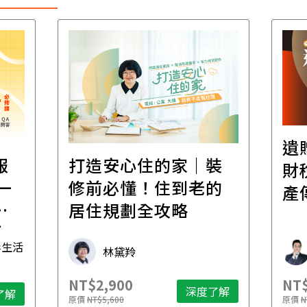
遺
報
打造安心住的家｜裝
財
一
修前必懂！住到老的
產
一
居住規劃全攻略
先
毒生活
林黛羚
NT$2,900
NT$
深度了解
了解
原價
NT$5,600
原價
N