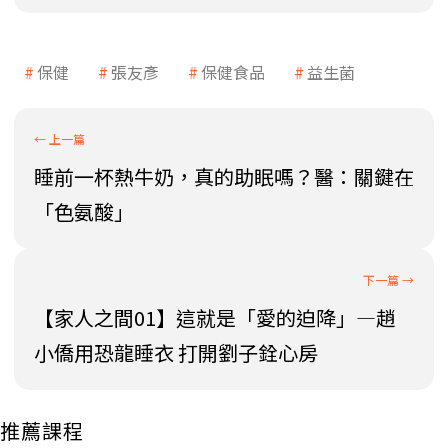
保健
張友彥
保健食品
益生菌
睡前一杯熱牛奶，真的助眠嗎？醫：關鍵在
「色氨酸」
【家人之間01】這就是「愛的迫降」—趙
小僑用恐龍睡衣 打開劉子銓心房
推薦課程