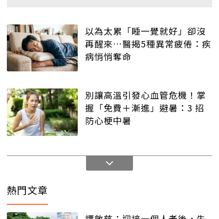
以為太累「睡一覺就好」卻沒
再醒來…醫揭5種異常疲倦：疾
病悄悄奪命
別讓高溫引發心血管危機！掌
握「免費＋漸進」避暑：3 招
防心梗中暑
熱門文章
譚敦慈：迎接一個人老後，先