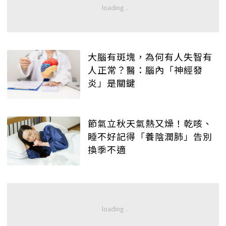
大腦有斑塊，為何有人失智有
人正常？醫：腦內「神經發
炎」是關鍵
節氣立秋天氣熱又燥！乾咳、
睡不好記得「養陰潤肺」告別
換季不適