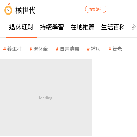
購買課程
退休理財
持續學習
在地推薦
生活百科
養生村
退休金
自書遺囑
補助
獨老