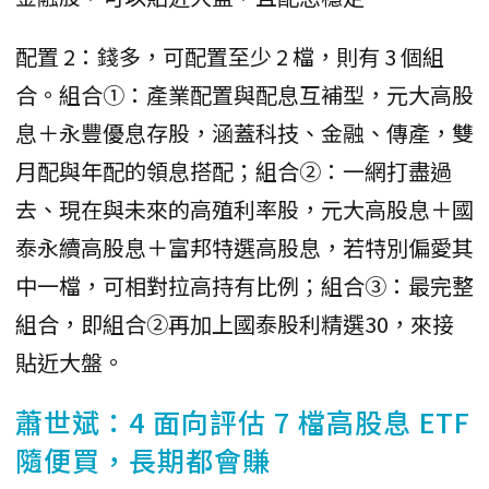
配置 2：錢多，可配置至少 2 檔，則有 3 個組
合。組合①：產業配置與配息互補型，元大高股
息＋永豐優息存股，涵蓋科技、金融、傳產，雙
月配與年配的領息搭配；組合②：一網打盡過
去、現在與未來的高殖利率股，元大高股息＋國
泰永續高股息＋富邦特選高股息，若特別偏愛其
中一檔，可相對拉高持有比例；組合③：最完整
組合，即組合②再加上國泰股利精選30，來接
貼近大盤。
蕭世斌：4 面向評估 7 檔高股息 ETF
隨便買，長期都會賺