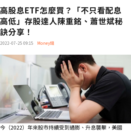
高股息ETF怎麼買？「不只看配息
高低」存股達人陳重銘、蕭世斌秘
訣分享！
2022-07-25 09:15
Money錢
今（2022）年來股市持續受到通膨、升息襲擊，美國