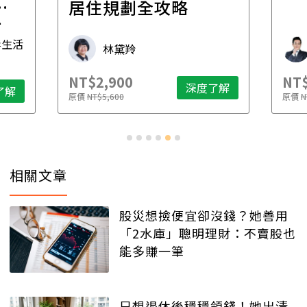
一
居住規劃全攻略
先
毒生活
林黛羚
NT$2,900
NT$
深度了解
了解
原價
NT$5,600
原價
N
相關文章
股災想撿便宜卻沒錢？她善用
「2水庫」聰明理財：不賣股也
能多賺一筆
只想退休後穩穩領錢！她出清