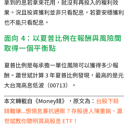
拿到的息若拿來花用，就沒有再投入的複利效
果。況且投資獲利並非只看配息，若要安穩獲利
也不能只看配息。
面向 4：以夏普比例在報酬與風險間
取得一個平衡點
夏普比例是每承擔一單位風險可以獲得多少報
酬。蕭世斌計算 3 年夏普比例發現，最高的是元
大台灣高息低波（00713）。
本文轉載自《Money錢》，原文為：
台股下殺
錢難賺...想領息兼抗通膨？存股達人陳重銘、蕭
世斌教你聰明買高股息 ETF！