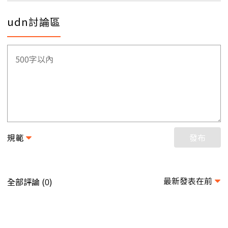
udn討論區
規範
發布
最新發表在前
全部評論 (
)
0