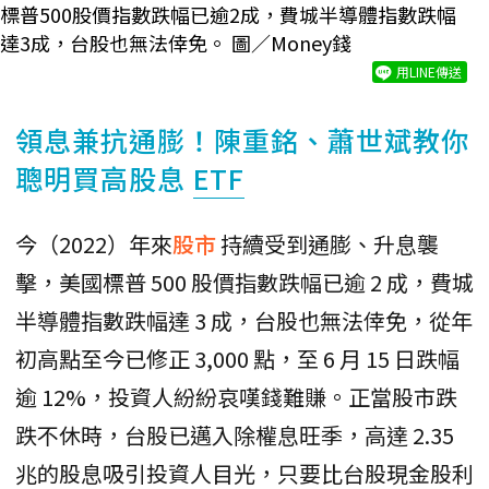
標普500股價指數跌幅已逾2成，費城半導體指數跌幅
達3成，台股也無法倖免。 圖／Money錢
用LINE傳送
領息兼抗通膨！陳重銘、蕭世斌教你
聰明買高股息
ETF
今（2022）年來
股市
持續受到通膨、升息襲
擊，美國標普 500 股價指數跌幅已逾 2 成，費城
半導體指數跌幅達 3 成，台股也無法倖免，從年
初高點至今已修正 3,000 點，至 6 月 15 日跌幅
逾 12%，投資人紛紛哀嘆錢難賺。正當股市跌
跌不休時，台股已邁入除權息旺季，高達 2.35
兆的股息吸引投資人目光，只要比台股現金股利