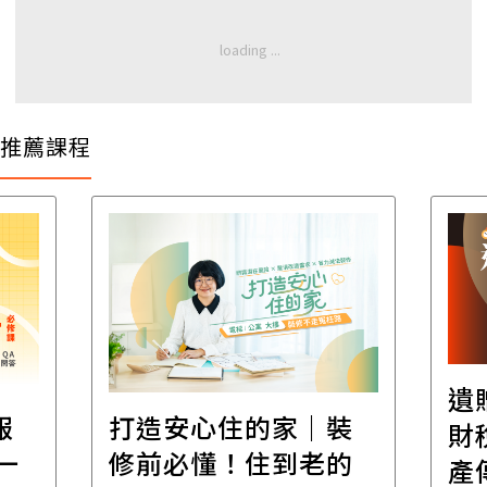
推薦課程
遺
報
打造安心住的家｜裝
財
一
修前必懂！住到老的
產