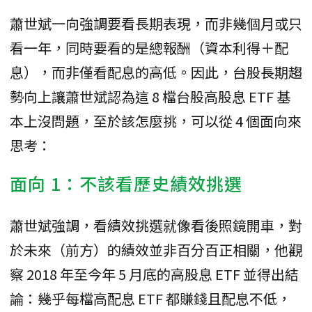
蕭世斌一向強調要看長期表現，而非幾個月或只
看一年，同時要看的是總報酬（資本利得＋配
息），而非僅看配息的高低。因此，台股長期趨
勢向上讓蕭世斌認為這 8 檔台股高股息 ETF 基
本上沒問題，至於該怎麼挑，可以從 4 個面向來
思考：
面向 1：不該看歷史績效挑選
蕭世斌強調，看績效挑選就像看後照鏡開車，對
於未來（前方）的績效並非百分百正相關，他觀
察 2018 年至今年 5 月底的高股息 ETF 並得出結
論：幾乎每檔高配息 ETF 都賺錢且配息不低，