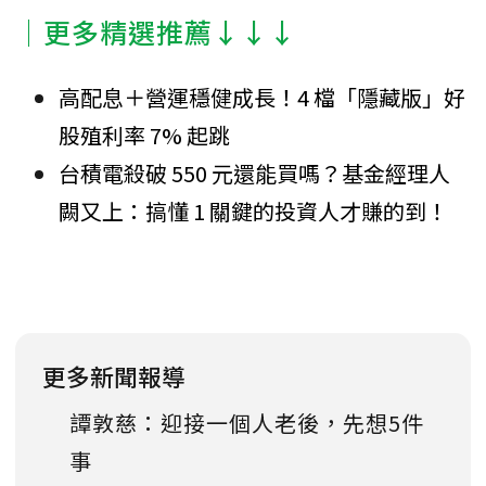
│更多精選推薦↓↓↓
高配息＋營運穩健成長！4 檔「隱藏版」好
股殖利率 7% 起跳
台積電殺破 550 元還能買嗎？基金經理人
闕又上：搞懂 1 關鍵的投資人才賺的到！
更多新聞報導
譚敦慈：迎接一個人老後，先想5件
事