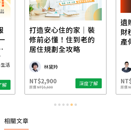
遺
報
打造安心住的家｜裝
財
一
修前必懂！住到老的
產
一
居住規劃全攻略
先
毒生活
林黛羚
NT$2,900
NT$
深度了解
了解
原價
NT$5,600
原價
N
相關文章