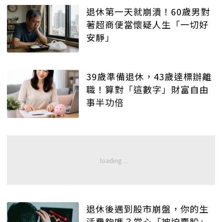
退休第一天就崩潰！60歲男對
著超商便當懷疑人生「一切好
安靜」
39歲準備退休，43歲達標辦離
職！算對「這數字」財富自由
事半功倍
退休後遇到股市崩盤，你的生
活費夠嗎？當心「被迫賣股」