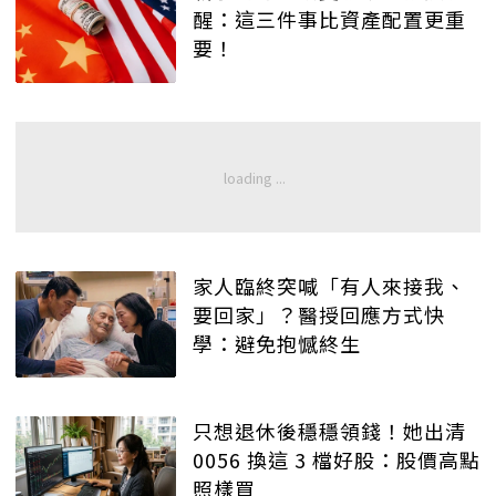
醒：這三件事比資產配置更重
要！
家人臨終突喊「有人來接我、
要回家」？醫授回應方式快
學：避免抱憾終生
只想退休後穩穩領錢！她出清
0056 換這 3 檔好股：股價高點
照樣買