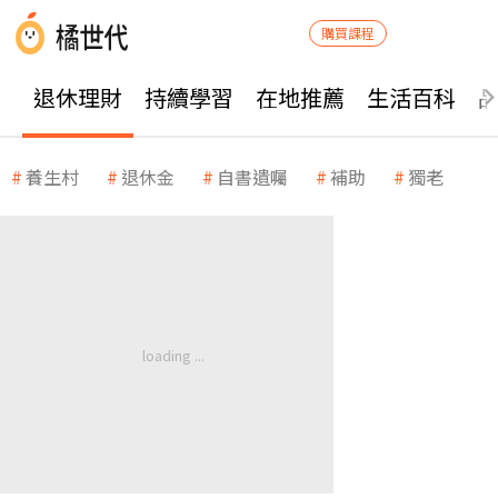
購買課程
退休理財
持續學習
在地推薦
生活百科
養生村
退休金
自書遺囑
補助
獨老