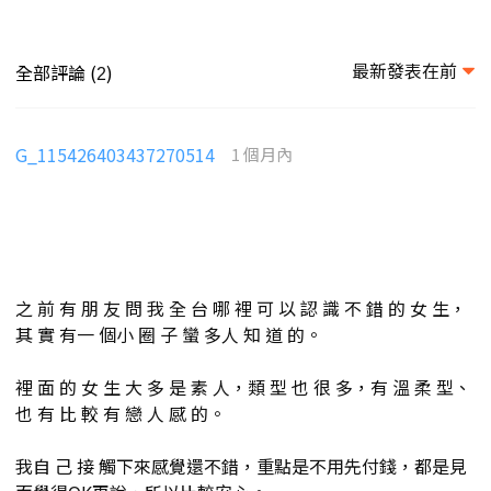
最新發表在前
全部評論 (
)
2
G_115426403437270514
1 個月內
之 前 有 朋 友 問 我 全 台 哪 裡 可 以 認 識 不 錯 的 女 生，
其 實 有一 個小 圈 子 蠻 多人 知 道 的。
裡 面 的 女 生 大 多 是 素 人，類 型 也 很 多，有 溫 柔 型、
也 有 比 較 有 戀 人 感 的。
我自 己 接 觸下來感覺還不錯，重點是不用先付錢，都是見