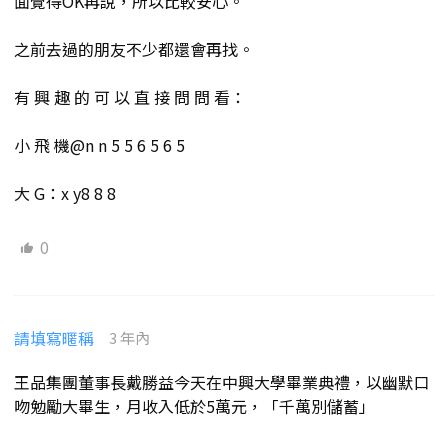
面覺得OK再說，所以比較安心。
之前去過的朋友不少都還會再找。
有 興 趣 的 可 以 直 接 問 問 看：
小 飛 機@n n 5 5 6 5 6 5
大 G：x y8 8 8
0
請填寫暱稱
3 年內
王品集團董事長戴勝益今天在中興大學畢業典禮，以幽默口
吻勉勵大畢生，月收入低於5萬元，「千萬別儲蓄」