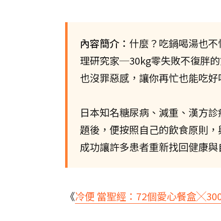
內容簡介：
什麼？吃鍋喝湯也不
理研究家─30kg零失敗不復胖
也沒罪惡感，讓你再忙也能吃好
日本知名糖尿病、減重、漢方診
題後，便按照自己的飲食原則，
成功讓許多患者重新找回健康與
《
冷便 當聖經：72個愛心餐盒╳3