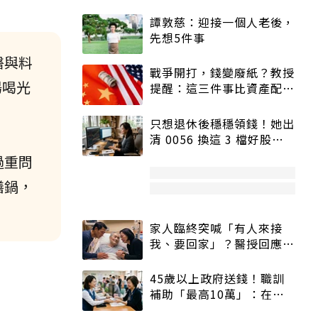
譚敦慈：迎接一個人老後，
先想5件事
醫與料
戰爭開打，錢變廢紙？教授
湯喝光
提醒：這三件事比資產配置
更重要！
只想退休後穩穩領錢！她出
清 0056 換這 3 檔好股：
股價高點照樣買
過重問
膳鍋，
家人臨終突喊「有人來接
我、要回家」？醫授回應方
式快學：避免抱憾終生
45歲以上政府送錢！職訓
補助「最高10萬」：在
職、待業都能申請