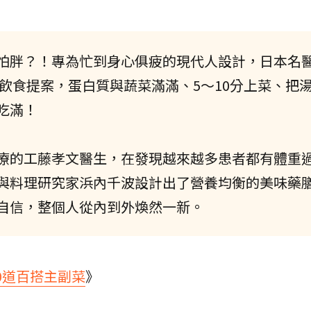
怕胖？！專為忙到身心俱疲的現代人設計，日本名
的飲食提案，蛋白質與蔬菜滿滿、5～10分上菜、把
吃滿！
療的工藤孝文醫生，在發現越來越多患者都有體重
與料理研究家浜內千波設計出了營養均衡的美味藥
自信，整個人從內到外煥然一新。
00道百搭主副菜
》