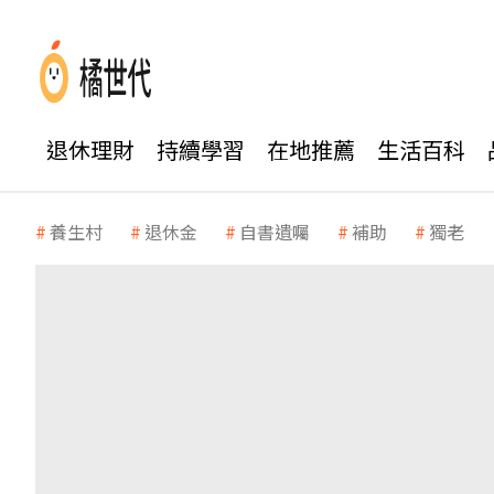
退休理財
持續學習
在地推薦
生活百科
養生村
退休金
自書遺囑
補助
獨老