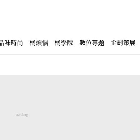
品味時尚
橘煩惱
橘學院
數位專題
企劃策展