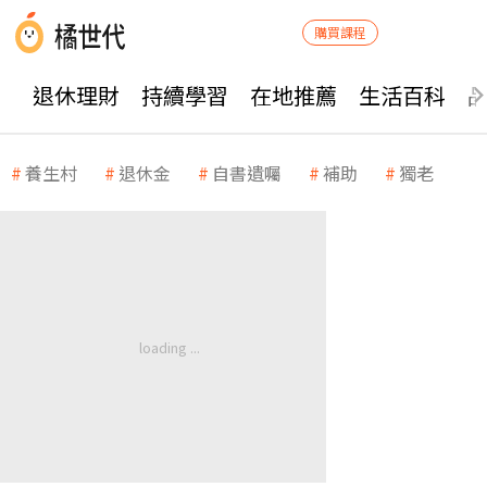
購買課程
退休理財
持續學習
在地推薦
生活百科
養生村
退休金
自書遺囑
補助
獨老