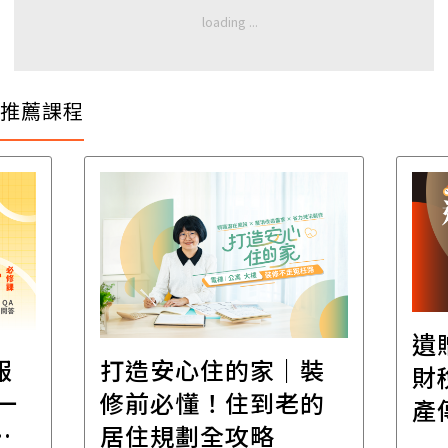
推薦課程
遺
報
打造安心住的家｜裝
財
一
修前必懂！住到老的
產
一
居住規劃全攻略