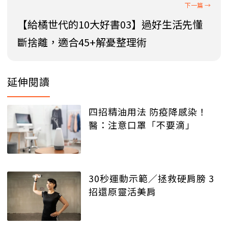
【給橘世代的10大好書03】過好生活先懂
斷捨離，適合45+解憂整理術
延伸閱讀
四招精油用法 防疫降感染！
醫：注意口罩「不要滴」
30秒運動示範／拯救硬肩膀 3
招還原靈活美肩