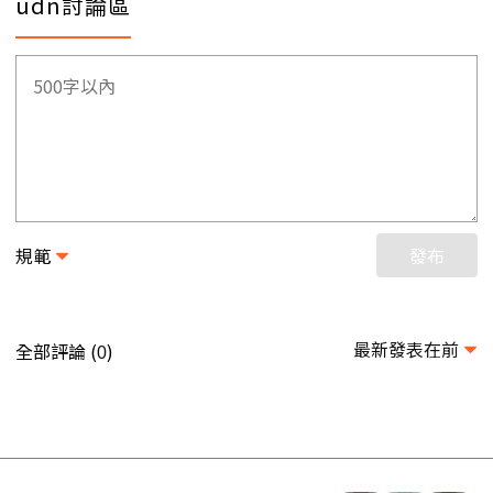
udn討論區
規範
發布
最新發表在前
全部評論 (
)
0