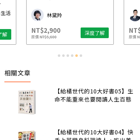
先
毒生活
林黛羚
NT$2,900
NT$
深度了解
了解
原價
NT$5,600
原價
N
相關文章
【給橘世代的10大好書05】生
命不能重來也要閱讀人生百態
【給橘世代的10大好書04】快