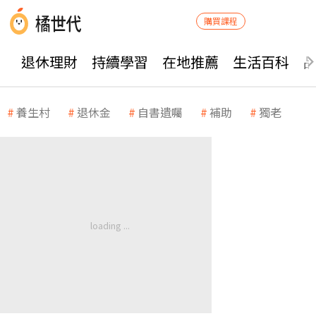
購買課程
退休理財
持續學習
在地推薦
生活百科
養生村
退休金
自書遺囑
補助
獨老