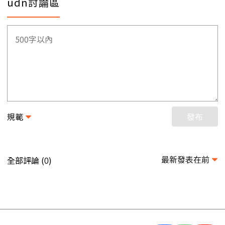
udn討論區
規範
發布
最新發表在前
全部評論 (
)
0