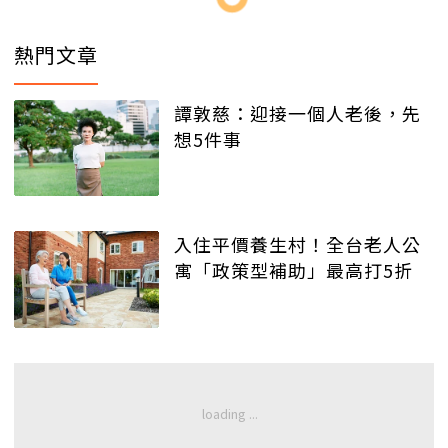
熱門文章
譚敦慈：迎接一個人老後，先
想5件事
入住平價養生村！全台老人公
寓「政策型補助」最高打5折