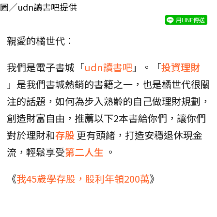
圖／udn讀書吧提供
用LINE傳送
親愛的橘世代：
我們是電子書城「
udn讀書吧
」。「
投資理財
」是我們書城熱銷的書籍之一，也是橘世代很關
注的話題，如何為步入熟齡的自己做理財規劃，
創造財富自由，推薦以下2本書給你們，讓你們
對於理財和
存股
更有頭緒，打造安穩退休現金
流，輕鬆享受
第二人生
。
《
我45歲學存股，股利年領200萬
》