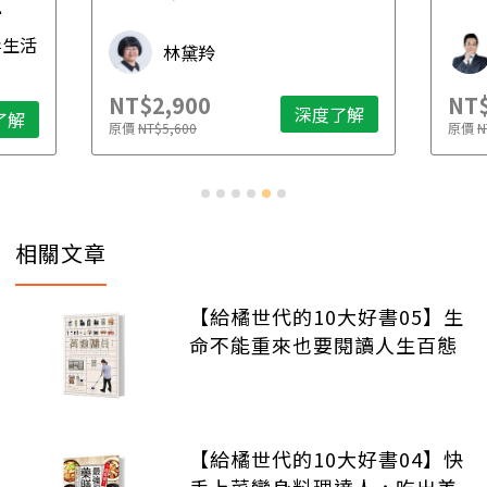
先
毒生活
林黛羚
NT$2,900
NT$
深度了解
了解
原價
NT$5,600
原價
N
相關文章
【給橘世代的10大好書05】生
命不能重來也要閱讀人生百態
【給橘世代的10大好書04】快