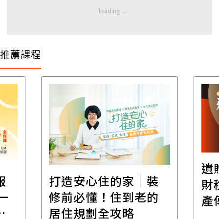
推薦課程
遺
報
打造安心住的家｜裝
財
一
修前必懂！住到老的
產
一
居住規劃全攻略