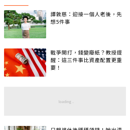
譚敦慈：迎接一個人老後，先
想5件事
戰爭開打，錢變廢紙？教授提
醒：這三件事比資產配置更重
要！
只想退休後穩穩領錢！她出清