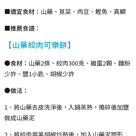
■適宜食材：
山藥、莧菜、肉豆、鰹魚、真鯛
■推薦食譜：
【山藥絞肉可樂餅】
●食材：
山藥2條、絞肉300克、雞蛋2顆、麵粉
少許、鹽1小匙、胡椒少許
●做法：
1、將山藥去皮洗淨後，入鍋蒸熟，搗碎後加鹽
做成山藥泥
2、將絞肉用黑胡椒炒熟後，加入山藥泥塑形