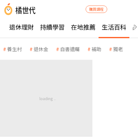
購買課程
退休理財
持續學習
在地推薦
生活百科
養生村
退休金
自書遺囑
補助
獨老