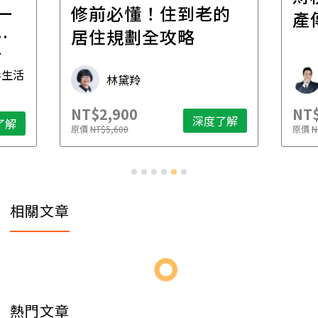
一
修前必懂！住到老的
產
一
居住規劃全攻略
先
毒生活
林黛羚
NT$2,900
NT$
深度了解
了解
原價
NT$5,600
原價
N
相關文章
熱門文章