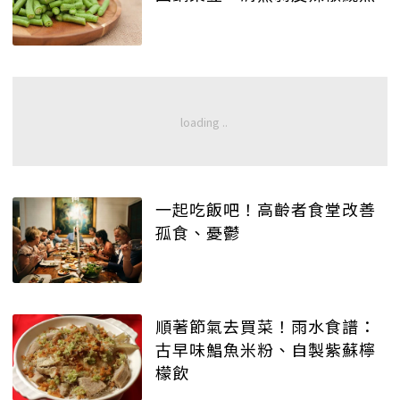
一起吃飯吧！高齡者食堂改善
孤食、憂鬱
順著節氣去買菜！雨水食譜：
古早味鯧魚米粉、自製紫蘇檸
檬飲