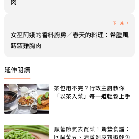
肉
女巫阿娥的香料廚房／春天的料理：希臘風
蒔蘿雞胸肉
延伸閱讀
茶包用不完？行政主廚教你
「以茶入菜」每一道輕鬆上手
順著節氣去買菜！驚蟄食譜：
回鍋菜豆、清蒸剝皮辣椒鮸魚