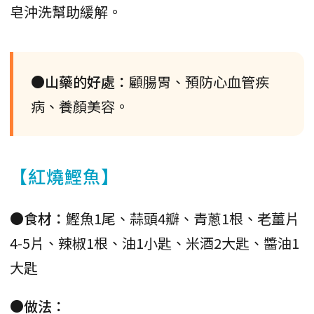
皂沖洗幫助緩解。
●山藥的好處：
顧腸胃、預防心血管疾
病、養顏美容。
【紅燒鰹魚】
●食材：
鰹魚1尾、蒜頭4瓣、青蔥1根、老薑片
4-5片、辣椒1根、油1小匙、米酒2大匙、醬油1
大匙
●做法：