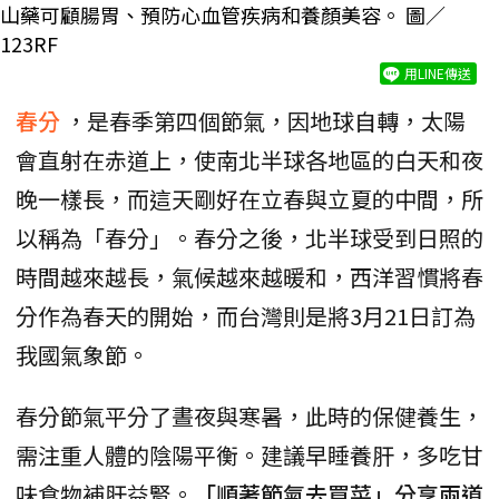
山藥可顧腸胃、預防心血管疾病和養顏美容。 圖／
123RF
用LINE傳送
春分
，是春季第四個節氣，因地球自轉，太陽
會直射在赤道上，使南北半球各地區的白天和夜
晚一樣長，而這天剛好在立春與立夏的中間，所
以稱為「春分」。春分之後，北半球受到日照的
時間越來越長，氣候越來越暖和，西洋習慣將春
分作為春天的開始，而台灣則是將3月21日訂為
我國氣象節。
春分節氣平分了晝夜與寒暑，此時的保健養生，
需注重人體的陰陽平衡。建議早睡養肝，多吃甘
味食物補肝益腎。
「順著節氣去買菜」分享兩道