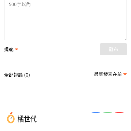
規範
發布
最新發表在前
全部評論 (
)
0