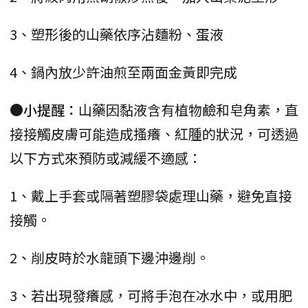
3、塑形後的山藥依序沾麵粉、蛋液
4、鍋內放少許油煎至兩面金黃即完成
●小提醒：
山藥因黏液含有植物鹼和皂角素，直
接接觸皮膚可能造成搔癢、紅腫的狀況，可透過
以下方式來預防或減緩不適感：
1、戴上手套或隔著塑膠袋處理山藥，避免直接
接觸。
2、削皮時於水龍頭下邊沖邊削。
3、若出現發癢感，可將手泡在冰水中，或用肥