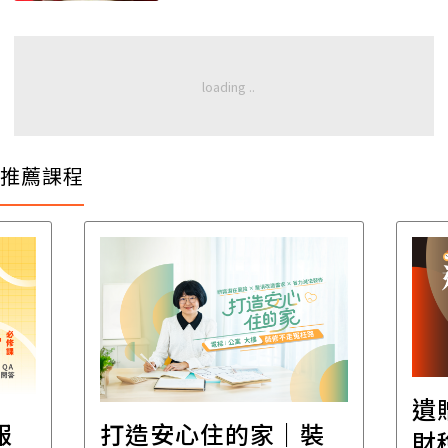
推薦課程
遺
報
打造安心住的家｜裝
財