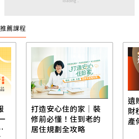
推薦課程
遺
報
打造安心住的家｜裝
財
一
修前必懂！住到老的
產
一
居住規劃全攻略