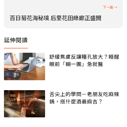
百日菊花海秘境 后里花田綠廊正盛開
延伸閱讀
舒緩焦慮反讓瞳孔放大？睡醒
眼前「糊一團」急就醫
舌尖上的學問－老朋友吃麻辣
鍋，搭什麼酒最麻吉？