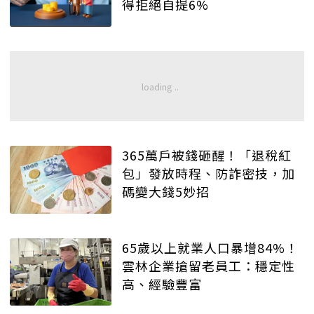
得拒絕自提6%
365萬戶被錢砸醒！「退稅紅
包」發放時程、防詐密技，加
碼變大錢5妙招
65歲以上就業人口暴增84%！
雲林企業搶留老員工：穩定性
高、經驗豐富