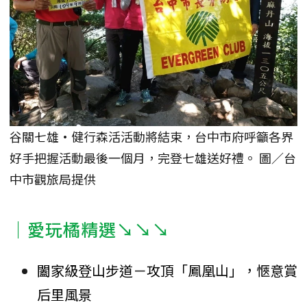
谷關七雄·健行森活活動將結束，台中市府呼籲各界
好手把握活動最後一個月，完登七雄送好禮。 圖／台
中市觀旅局提供
｜愛玩橘精選↘↘↘
闔家級登山步道－攻頂「鳳凰山」，愜意賞
后里風景