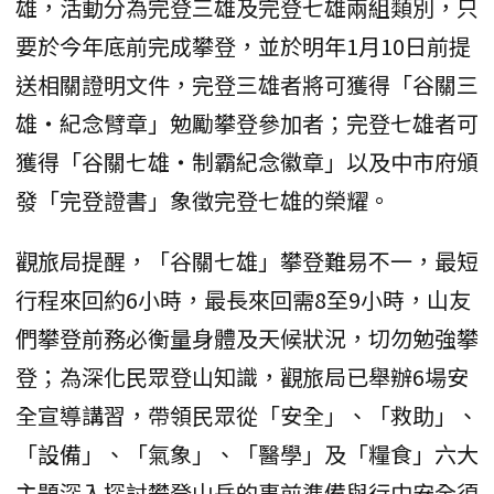
雄，活動分為完登三雄及完登七雄兩組類別，只
要於今年底前完成攀登，並於明年1月10日前提
送相關證明文件，完登三雄者將可獲得「谷關三
雄‧紀念臂章」勉勵攀登參加者；完登七雄者可
獲得「谷關七雄‧制霸紀念徽章」以及中市府頒
發「完登證書」象徵完登七雄的榮耀。
觀旅局提醒，「谷關七雄」攀登難易不一，最短
行程來回約6小時，最長來回需8至9小時，山友
們攀登前務必衡量身體及天候狀況，切勿勉強攀
登；為深化民眾登山知識，觀旅局已舉辦6場安
全宣導講習，帶領民眾從「安全」、「救助」、
「設備」、「氣象」、「醫學」及「糧食」六大
主題深入探討攀登山岳的事前準備與行中安全須