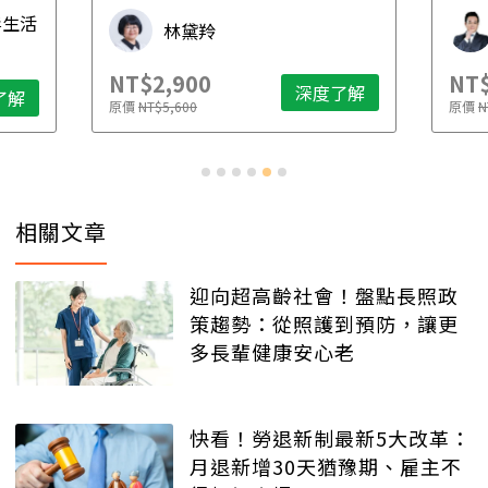
先
毒生活
林黛羚
NT$2,900
NT$
深度了解
了解
原價
NT$5,600
原價
N
相關文章
迎向超高齡社會！盤點長照政
策趨勢：從照護到預防，讓更
多長輩健康安心老
快看！勞退新制最新5大改革：
月退新增30天猶豫期、雇主不