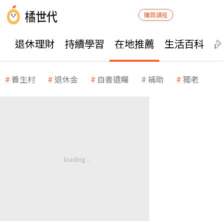
購買課程
退休理財
持續學習
在地推薦
生活百科
養生村
退休金
自書遺囑
補助
獨老