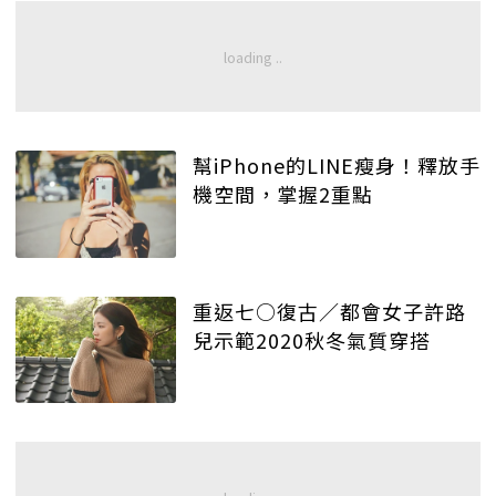
幫iPhone的LINE瘦身！釋放手
機空間，掌握2重點
重返七○復古／都會女子許路
兒示範2020秋冬氣質穿搭