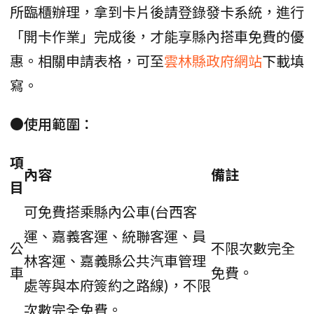
所臨櫃辦理，拿到卡片後請登錄發卡系統，進行
「開卡作業」完成後，才能享縣內搭車免費的優
惠。相關申請表格，可至
雲林縣政府網站
下載填
寫。
●使用範圍：
項
內容
備註
目
可免費搭乘縣內公車(台西客
運、嘉義客運、統聯客運、員
公
不限次數完全
林客運、嘉義縣公共汽車管理
車
免費。
處等與本府簽約之路線)，不限
次數完全免費。