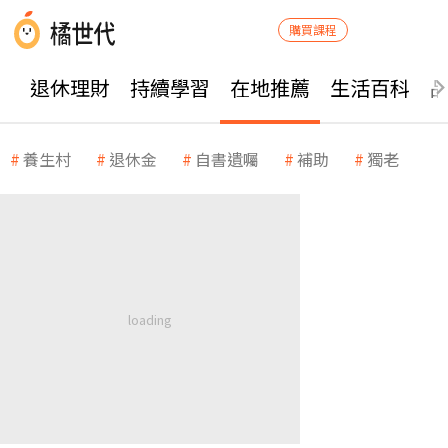
購買課程
退休理財
持續學習
在地推薦
生活百科
養生村
退休金
自書遺囑
補助
獨老