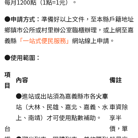
每月1200點（1點=1元）。
●申請方式：
準備好以上文件，至本縣戶籍地址
鄉鎮市公所或村里辦公室臨櫃辦理，或上網至嘉
義縣
「一站式便民服務」
網站線上申請。
●使用範圍：
項
內容
備註
目
●進站或出站須為嘉義縣市各
火車
站（大林、民雄、嘉北、嘉義、水
車資除
上、南靖）才可使用點數補助。
享半
台
價，單