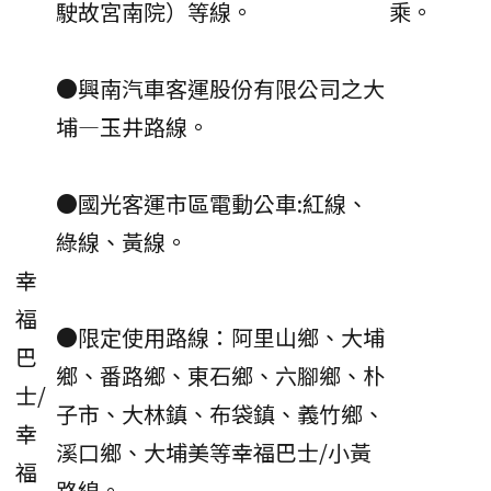
駛故宮南院）等線。
乘。
●興南汽車客運股份有限公司之大
埔—玉井路線。
●國光客運市區電動公車:紅線、
綠線、黃線。
幸
福
●限定使用路線：阿里山鄉、大埔
巴
鄉、番路鄉、東石鄉、六腳鄉、朴
士/
子市、大林鎮、布袋鎮、義竹鄉、
幸
溪口鄉、大埔美等幸福巴士/小黃
福
路線。