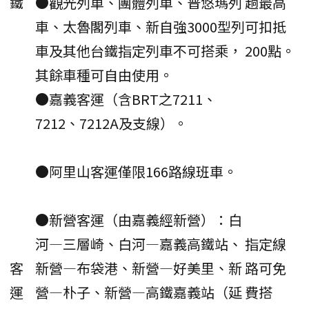
鐵
●觀光列車、團體列車、普悠瑪列
趟最高
車、太魯閣列車、新自強3000型列
可扣抵
車及其他台鐵指定列車不可搭乘，
200點。
其餘車種可自由使用。
●嘉義客運（含BRT之7211、
7212、7212A及支線）。
●阿里山客運僅限166路線班車。
●新營客運（由嘉義經新營）：白
河—三層崎、白河—嘉義高鐵站、
指定線
客
新營—布袋港、新營—好美里、新
路可免
運
營—朴子、新營—高鐵嘉義站（延
費搭