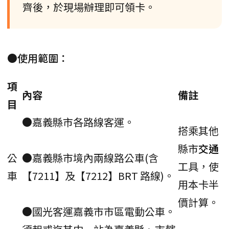
齊後，於現場辦理即可領卡。
●使用範圍：
項
內容
備註
目
●嘉義縣市各路線客運。
搭乘其他
縣市
交通
公
●嘉義縣市境內兩線路公車(含
工具，使
車
【7211】及【7212】BRT 路線)。
用本卡半
價計算。
●國光客運嘉義市市區電動公車。