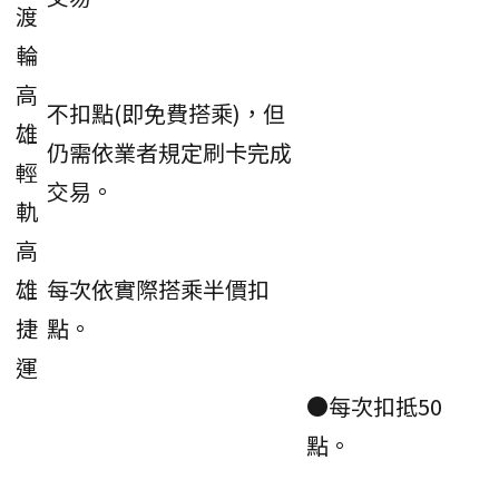
渡
輪
高
不扣點(即免費搭乘)，但
雄
仍需依業者規定刷卡完成
輕
交易。
軌
高
雄
每次依實際搭乘半價扣
捷
點。
運
●每次扣抵50
點。