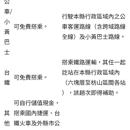
公
車/
行駛本縣行政區域內之公
小
可免費搭乘。
車客運路線（含跨域路線
黃
全線）及小黃巴士路線。
巴
士
搭乘鐵路運輸，其任一起
台
訖站在本縣行政區域內
可免費搭乘。
鐵
（六塊厝至枋山區間各站
），該趟次即得補助。
可自行儲值現金，
其
搭乘國內捷運、台
他
鐵火車及外縣市公