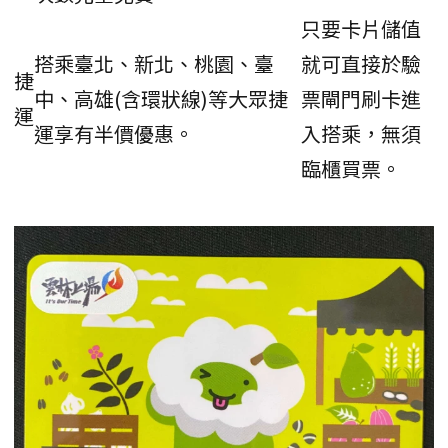
只要卡片儲值
搭乘臺北、新北、桃園、臺
就可直接於驗
捷
中、高雄(含環狀線)等大眾捷
票閘門刷卡進
運
運享有半價優惠。
入搭乘，無須
臨櫃買票。