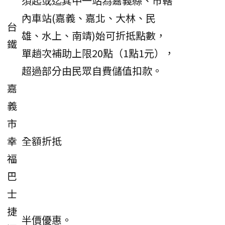
須起或迄其中一站為嘉義縣、市轄
內車站(嘉義、嘉北、大林、民
台
雄、水上、南靖)始可折抵點數，
鐵
單趟次補助上限20點（1點1元），
超過部分由民眾自費儲值扣款。
嘉
義
市
幸
全額折抵
福
巴
士
捷
半價優惠。