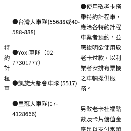
●使用敬老卡搭
乘特約計程車，
●台灣大車隊(55688或40-
應洽各特約計程
588-888)
車業者預約，並
特
應說明欲使用敬
●Yoxi車隊（02-
約
老卡付款，以利
77301777）
計
業者安排有票機
程
之車輛提供服
●凱旋大都會車隊 (5517)
車
務。
●皇冠大車隊(07-
另敬老卡社福點
4128666)
數及卡片儲值金
應足以支付當趟