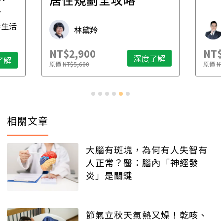
先
毒生活
林黛羚
NT$2,900
NT$
深度了解
了解
原價
NT$5,600
原價
N
相關文章
大腦有斑塊，為何有人失智有
人正常？醫：腦內「神經發
炎」是關鍵
節氣立秋天氣熱又燥！乾咳、