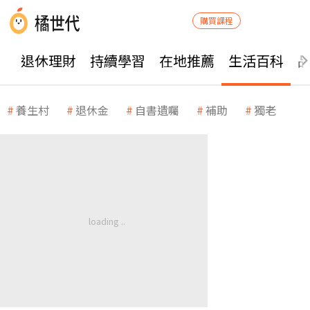
購買課程
退休理財
持續學習
在地推薦
生活百科
養生村
退休金
自書遺囑
補助
獨老