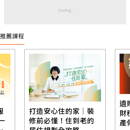
推薦課程
遺
報
打造安心住的家｜裝
財
一
修前必懂！住到老的
產
一
居住規劃全攻略