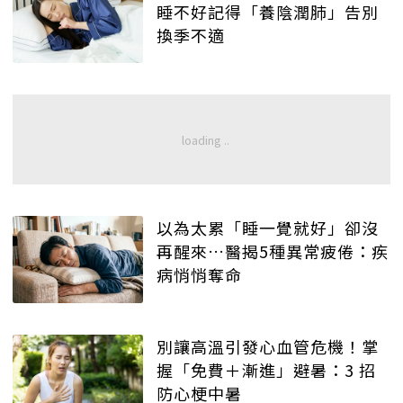
睡不好記得「養陰潤肺」告別
換季不適
以為太累「睡一覺就好」卻沒
再醒來…醫揭5種異常疲倦：疾
病悄悄奪命
別讓高溫引發心血管危機！掌
握「免費＋漸進」避暑：3 招
防心梗中暑