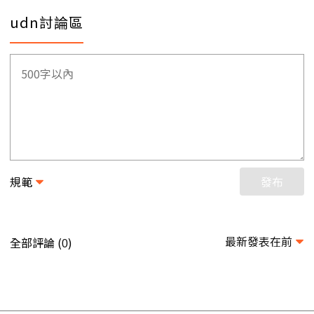
udn討論區
規範
發布
最新發表在前
全部評論 (
)
0