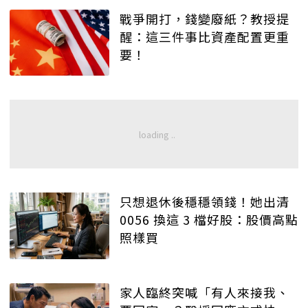
戰爭開打，錢變廢紙？教授提
醒：這三件事比資產配置更重
要！
只想退休後穩穩領錢！她出清
0056 換這 3 檔好股：股價高點
照樣買
家人臨終突喊「有人來接我、