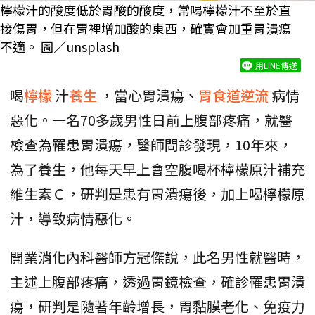
檸檬汁的酸度低於胃酸的酸度，常喝檸檬汁不至於直
接傷胃，但在胃裡增加酸的東西，確實會加重胃潰瘍
不適。 圖／unsplash
用LINE傳送
喝
檸檬
汁
養生
，當心胃潰瘍、
胃食道逆流
病情
惡化。一名70多歲男性日前上腹部疼痛，就醫
檢查為罹患胃潰瘍，醫師問診發現，10年來，
為了養生，他每天早上會空腹喝杯檸檬原汁補充
維生素Ｃ，研判是患有胃潰瘍後，加上喝檸檬原
汁，導致病情惡化。
開業消化內科醫師方冠傑說，此名男性就醫時，
主述上腹部疼痛，透過胃鏡檢查，確診罹患胃潰
瘍，研判是隨著年齡增長，胃黏膜老化、免疫力