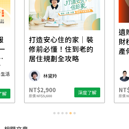
遺
報
打造安心住的家｜裝
財
一
修前必懂！住到老的
產
一
居住規劃全攻略
先
毒生活
林黛羚
NT$2,900
NT$
深度了解
了解
原價
NT$5,600
原價
N
相關文章