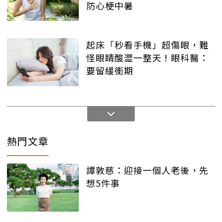
防心梗中暑
起床「秒看手機」超傷眼，難
怪眼睛酸澀一整天！眼科醫：
要留緩衝期
熱門文章
譚敦慈：迎接一個人老後，先
想5件事