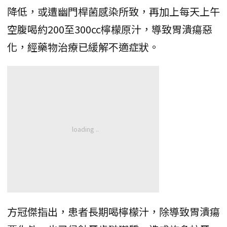
降低，或遭幽門桿菌感染所致，再加上每天上午
空腹喝約200至300cc檸檬原汁，導致胃潰瘍惡
化，經藥物治療已緩解不適症狀。
方冠傑指出，患者長期喝檸檬汁，除導致胃潰瘍