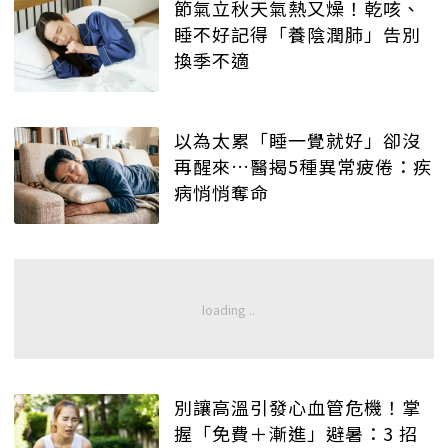
節氣立秋天氣熱又燥！乾咳、
睡不好記得「養陰潤肺」告別
換季不適
以為太累「睡一覺就好」卻沒
再醒來…醫揭5種異常疲倦：疾
病悄悄奪命
別讓高溫引發心血管危機！掌
握「免費＋漸進」避暑：3 招