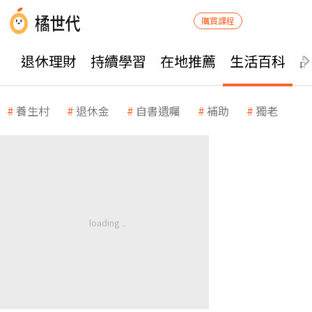
購買課程
退休理財
持續學習
在地推薦
生活百科
養生村
退休金
自書遺囑
補助
獨老