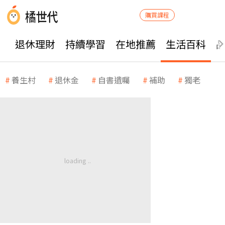
購買課程
退休理財
持續學習
在地推薦
生活百科
養生村
退休金
自書遺囑
補助
獨老