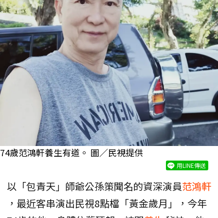
74歲范鴻軒養生有道。 圖／民視提供
用LINE傳送
以「包青天」師爺公孫策聞名的資深演員
范鴻軒
，最近客串演出民視8點檔「黃金歲月」，今年