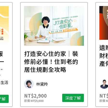
遺
報
打造安心住的家｜裝
財
一
修前必懂！住到老的
產
一
居住規劃全攻略
先
毒生活
林黛羚
NT$2,900
NT$
深度了解
了解
原價
NT$5,600
原價
N