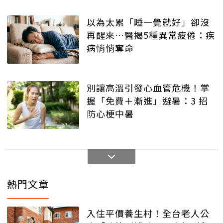
以為太累「睡一覺就好」卻沒
再醒來…醫揭5種異常疲倦：疾
病悄悄奪命
別讓高溫引發心血管危機！掌
握「免費＋漸進」避暑：3 招
防心梗中暑
熱門文章
入住平價養生村！全台老人公