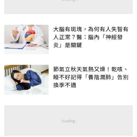
大腦有斑塊，為何有人失智有
人正常？醫：腦內「神經發
炎」是關鍵
節氣立秋天氣熱又燥！乾咳、
睡不好記得「養陰潤肺」告別
換季不適