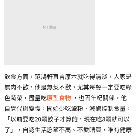
飲食方面，范鴻軒直言原本就吃得清淡，人家是
無肉不歡，他是無菜不歡，尤其每餐一定要吃綠
色蔬菜，盡量吃
原型食物
，也因年紀關係，他
自覺代謝變慢，開始少吃澱粉、減醣控制食量，
「以前要吃20顆餃子才算飽，現在吃8顆就可以
了」，自認生活慾望不高、不愛瞎買，唯有健康