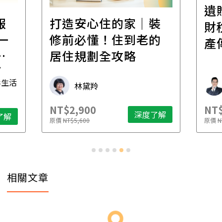
遺
報
打造安心住的家｜裝
財
一
修前必懂！住到老的
產
一
居住規劃全攻略
先
毒生活
林黛羚
NT$2,900
NT$
深度了解
了解
原價
NT$5,600
原價
N
相關文章