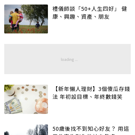
禮儀師談「50+人生四好」 健
康、興趣、資產、朋友
【新年懶人理財】3個傻瓜存錢
法 年初設目標、年終數錢笑
50歲後找不到知心好友？ 用這