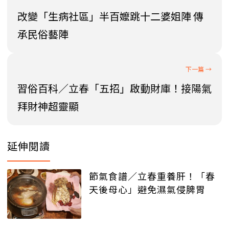
改變「生病社區」半百嬤跳十二婆姐陣 傳
承民俗藝陣
習俗百科／立春「五招」啟動財庫！接陽氣
拜財神超靈顯
延伸閱讀
節氣食譜／立春重養肝！「春
天後母心」避免濕氣侵脾胃