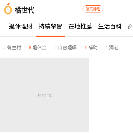
購買課程
退休理財
持續學習
在地推薦
生活百科
養生村
退休金
自書遺囑
補助
獨老