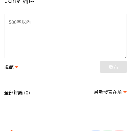
udn討論區
規範
發布
最新發表在前
全部評論 (
)
0