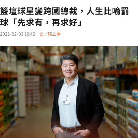
籃壇球星變跨國總裁，人生比喻罰
球「先求有，再求好」
2021-02-03 10:42
文／張立宇