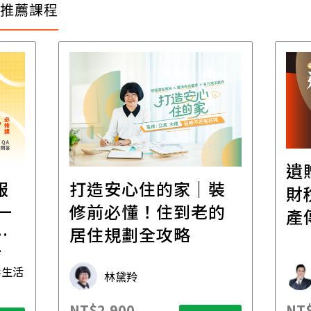
推薦課程
遺
報
打造安心住的家｜裝
財
一
修前必懂！住到老的
產
一
居住規劃全攻略
先
毒生活
林黛羚
NT$2,900
NT$