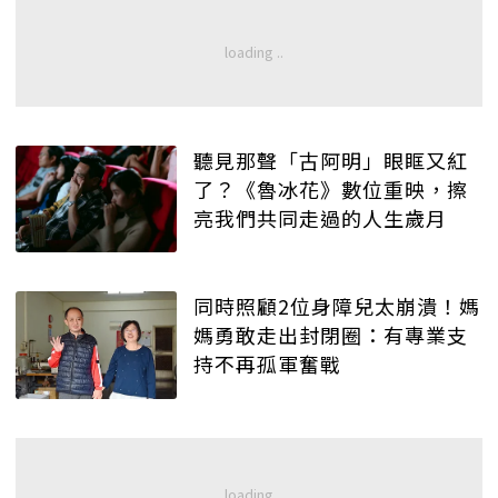
聽見那聲「古阿明」眼眶又紅
了？《魯冰花》數位重映，擦
亮我們共同走過的人生歲月
同時照顧2位身障兒太崩潰！媽
媽勇敢走出封閉圈：有專業支
持不再孤軍奮戰