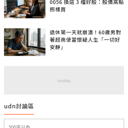
0056 換這 3 檔好股：股價高點
照樣買
退休第一天就崩潰！60歲男對
著超商便當懷疑人生「一切好
安靜」
udn討論區