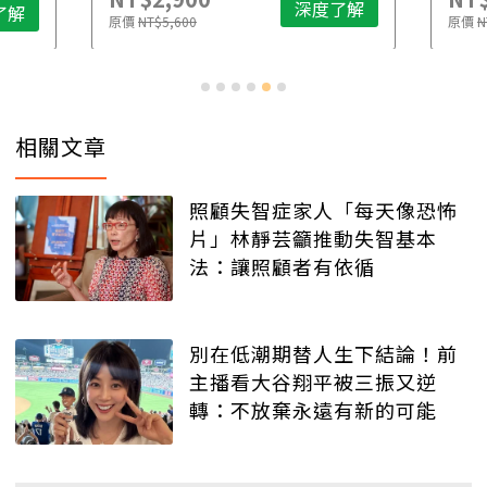
深度了解
了解
原價
NT$5,600
原價
N
相關文章
照顧失智症家人「每天像恐怖
片」林靜芸籲推動失智基本
法：讓照顧者有依循
別在低潮期替人生下結論！前
主播看大谷翔平被三振又逆
轉：不放棄永遠有新的可能