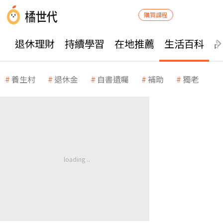
購買課程
退休理財
持續學習
在地推薦
生活百科
養生村
退休金
自書遺囑
補助
獨老