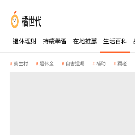
退休理財
持續學習
在地推薦
生活百科
養生村
退休金
自書遺囑
補助
獨老