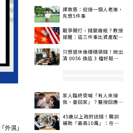
譚敦慈：迎接一個人老後，
先想5件事
戰爭開打，錢變廢紙？教授
提醒：這三件事比資產配置
更重要！
只想退休後穩穩領錢！她出
清 0056 換這 3 檔好股：
股價高點照樣買
家人臨終突喊「有人來接
我、要回家」？醫授回應方
式快學：避免抱憾終生
45歲以上政府送錢！職訓
補助「最高10萬」：在
「外濕」
職、待業都能申請