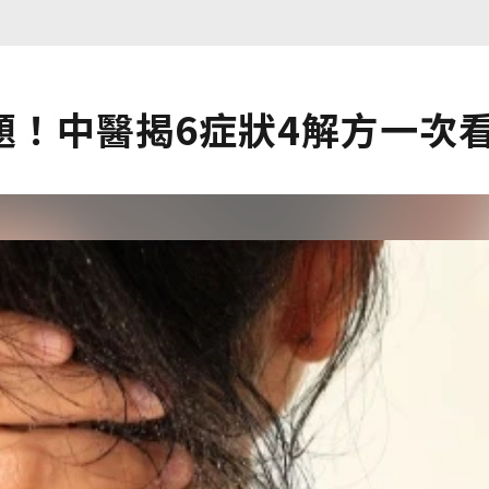
題！中醫揭6症狀4解方一次