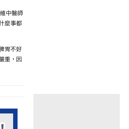
維中醫師
什麼事都
脾胃不好
嚴重，因