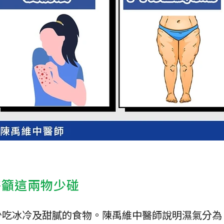
醫籲這兩物少碰
少吃冰冷及甜膩的食物。陳禹維中醫師說明濕氣分為