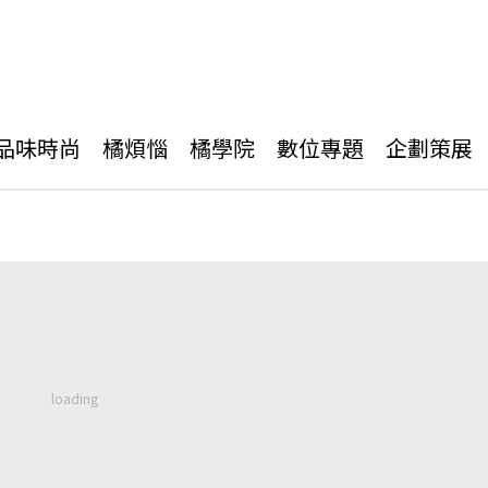
品味時尚
橘煩惱
橘學院
數位專題
企劃策展