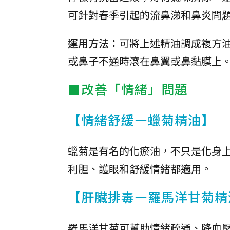
可針對春季引起的流鼻涕和鼻炎問
運用方法：
可將上述精油調成複方油
或鼻子不通時滾在鼻翼或鼻黏膜上
■改善「情緒」問題
【情緒舒緩—蠟菊精油】
蠟菊是有名的化瘀油，不只是化身
利胆、護眼和舒緩情緒都適用。
【肝臟排毒—羅馬洋甘菊精
羅馬洋甘菊可幫助情緒疏通、降血