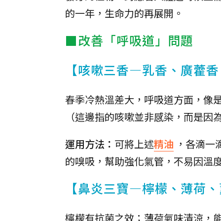
的一年，生命力的再展開。
■改善「呼吸道」問題
【咳嗽三香—乳香、廣藿香
春季冷熱溫差大，呼吸道方面，像
（這邊指的咳嗽並非感染，而是因
運用方法：
可將上述
精油
，各滴一
的嗅吸，幫助強化氣管，不易因溫
【鼻炎三寶—檸檬、薄荷、
檸檬有抗菌之效；薄荷氣味清涼，