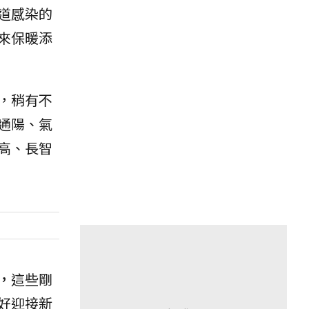
道感染的
來保暖添
，稍有不
通陽、氣
高、長智
，
這些剛
好迎接新