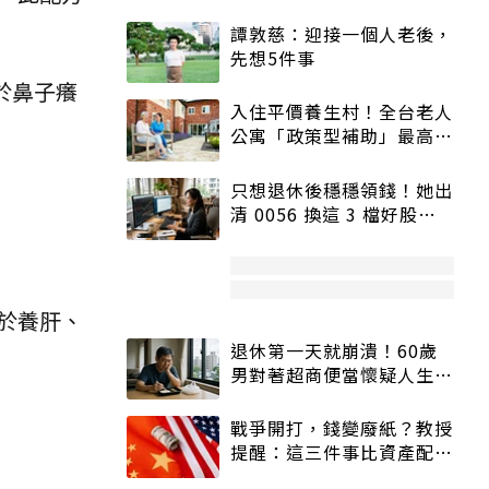
譚敦慈：迎接一個人老後，
先想5件事
於鼻子癢
入住平價養生村！全台老人
公寓「政策型補助」最高打
5折
只想退休後穩穩領錢！她出
清 0056 換這 3 檔好股：
股價高點照樣買
於養肝、
退休第一天就崩潰！60歲
男對著超商便當懷疑人生
「一切好安靜」
戰爭開打，錢變廢紙？教授
提醒：這三件事比資產配置
更重要！