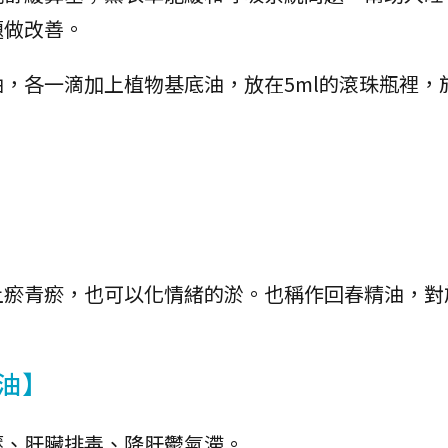
題做改善。
，各一滴加上植物基底油，放在5ml的滾珠瓶裡，
。
上瘀青瘀，也可以化情緒的淤。也稱作回春精油，對
油】
壓、肝臟排毒、降肝鬱氣滯。