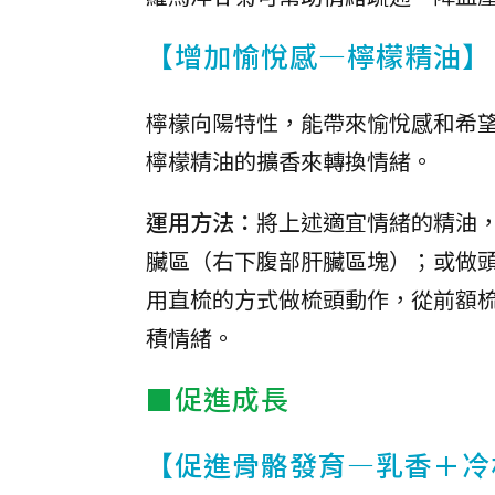
【增加愉悅感—檸檬精油】
檸檬向陽特性，能帶來愉悅感和希
檸檬精油的擴香來轉換情緒。
運用方法：
將上述適宜情緒的精油，
臟區（右下腹部肝臟區塊）；或做
用直梳的方式做梳頭動作，從前額
積情緒。
■促進成長
【促進骨骼發育—乳香＋冷