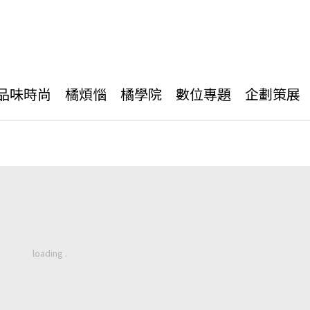
品味時尚
橘煩惱
橘學院
數位專題
企劃策展