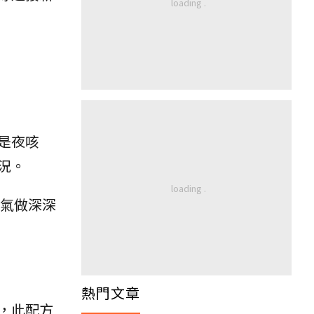
是夜咳
況。
氣做深深
熱門文章
，此配方