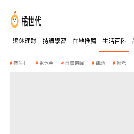
退休理財
持續學習
在地推薦
生活百科
養生村
退休金
自書遺囑
補助
獨老