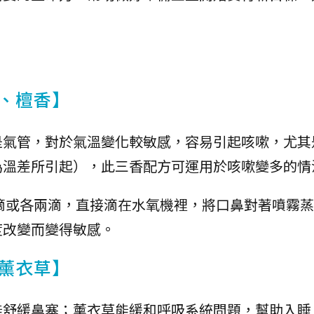
、檀香】
是氣管，對於氣溫變化較敏感，容易引起咳嗽，尤其
為溫差所引起），此三香配方可運用於咳嗽變多的情
滴或各兩滴，直接滴在水氧機裡，將口鼻對著噴霧蒸
度改變而變得敏感。
薰衣草】
能舒緩鼻塞；薰衣草能緩和呼吸系統問題，幫助入睡