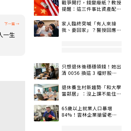
戰爭開打，錢變廢紙？教授
提醒：這三件事比資產配置
更重要！
家人臨終突喊「有人來接
我、要回家」？醫授回應方
人一生
式快學：避免抱憾終生
只想退休後穩穩領錢！她出
清 0056 換這 3 檔好股：
股價高點照樣買
退休養生村新趨勢「和大學
當鄰居」：沒上課不能住、
宿舍變養老房
65歲以上就業人口暴增
84%！雲林企業搶留老員
工：穩定性高、經驗豐富