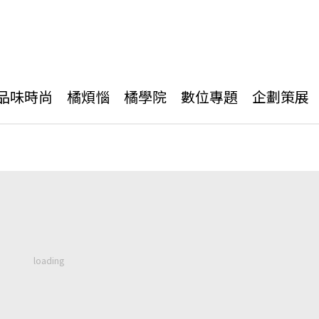
品味時尚
橘煩惱
橘學院
數位專題
企劃策展