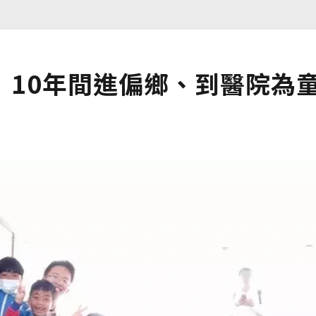
」10年間進偏鄉、到醫院為