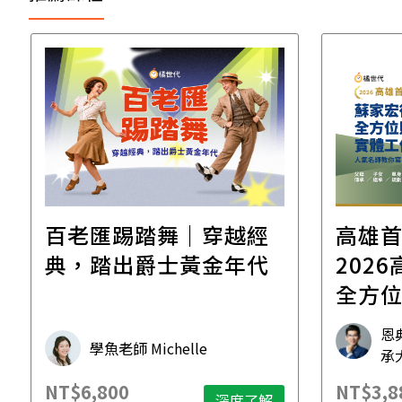
百老匯踢踏舞｜穿越經
高雄
典，踏出爵士黃金年代
2026高雄
全方
工作
恩
學魚老師 Michelle
承
NT$6,800
NT$3,8
深度了解