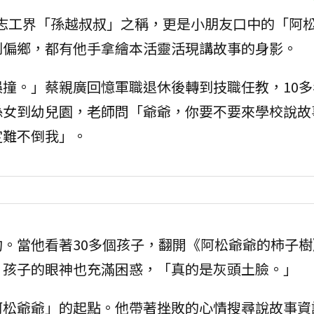
有志工界「孫越叔叔」之稱，更是小朋友口中的「阿
到偏鄉，都有他手拿繪本活靈活現講故事的身影。
撞。」蔡親廣回憶軍職退休後轉到技職任教，10多
孫女到幼兒園，老師問「爺爺，你要不要來學校說故
定難不倒我」。
。當他看著30多個孩子，翻開《阿松爺爺的柿子樹
，孩子的眼神也充滿困惑，「真的是灰頭土臉。」
阿松爺爺」的起點。他帶著挫敗的心情搜尋說故事資