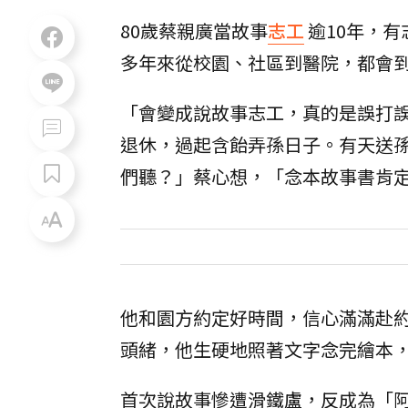
80歲蔡親廣當故事
志工
逾10年，
多年來從校園、社區到醫院，都會
「會變成說故事志工，真的是誤打誤
退休，過起含飴弄孫日子。有天送
們聽？」蔡心想，「念本故事書肯
他和園方約定好時間，信心滿滿赴約
頭緒，他生硬地照著文字念完繪本
首次說故事慘遭滑鐵盧，反成為「