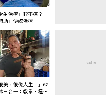
雷射治療」較不痛？
輔助」傳統治療
很美，很像人生。」68
休三合一：教拳、種