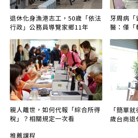
退休化身漁港志工，50歲「依法
牙周病「
行政」公務員導覽家鄉11年
醫：僅「
親人離世，如何代報「綜合所得
「簡單就
稅」？相關規定一次看
歲台商退
菜、創作
推薦課程