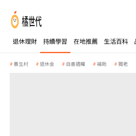
退休理財
持續學習
在地推薦
生活百科
養生村
退休金
自書遺囑
補助
獨老