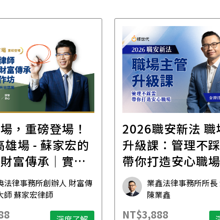
首場，重磅登場！
2026職安新法 
場 - 蘇家宏的
升級課：管理不
位財富傳承｜實體
帶你打造安心職
坊
典法律事務所創辦人 財富傳
業鑫法律事務所所長
大師 蘇家宏律師
陳業鑫
88
NT$3,888
深度了解