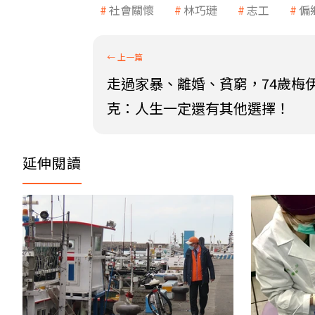
社會關懷
林巧璉
志工
偏
走過家暴、離婚、貧窮，74歲梅
克：人生一定還有其他選擇！
延伸閱讀