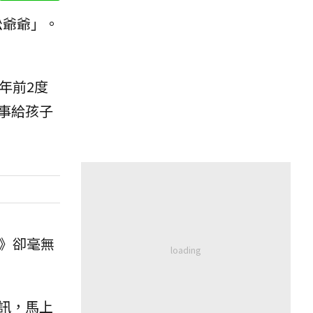
松爺爺」。
年前2度
事給孩子
》卻毫無
訊，馬上