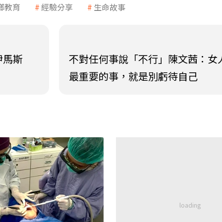
鄉教育
經驗分享
生命故事
伊馬斯
不對任何事說「不行」陳文茜：女
最重要的事，就是別虧待自己