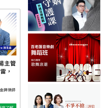
職場主管
【直播講座】免費報名
踩雷，
｜8/11譚敦慈的一個人
場
生活必修課：一個人
住，五件事要先想清
 金牌律師
資深獨立活執行者 無毒生活教
楚！
母 譚敦慈
深度了解