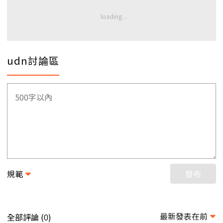
udn討論區
規範
發布
最新發表在前
全部評論 (
)
0