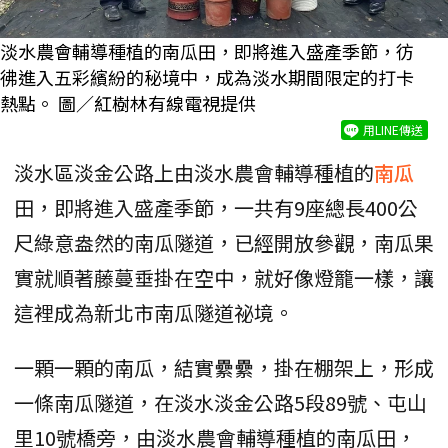
淡水農會輔導種植的南瓜田，即將進入盛產季節，彷
彿進入五彩繽紛的秘境中，成為淡水期間限定的打卡
熱點。 圖／紅樹林有線電視提供
用LINE傳送
淡水區淡金公路上由淡水農會輔導種植的
南瓜
田，即將進入盛產季節，一共有9座總長400公
尺綠意盎然的南瓜隧道，已經開放參觀，南瓜果
實就順著藤蔓垂掛在空中，就好像燈籠一樣，讓
這裡成為新北市南瓜隧道祕境。
一顆一顆的南瓜，結實纍纍，掛在棚架上，形成
一條南瓜隧道，在淡水淡金公路5段89號、屯山
里10號橋旁，由淡水農會輔導種植的南瓜田，