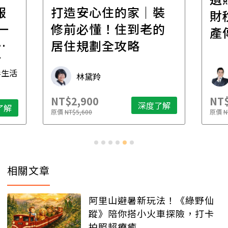
報
打造安心住的家｜裝
財
一
修前必懂！住到老的
產
一
居住規劃全攻略
先
毒生活
林黛羚
NT$2,900
NT$
深度了解
了解
原價
NT$5,600
原價
N
相關文章
阿里山避暑新玩法！《綠野仙
蹤》陪你搭小火車探險，打卡
拍照超療癒