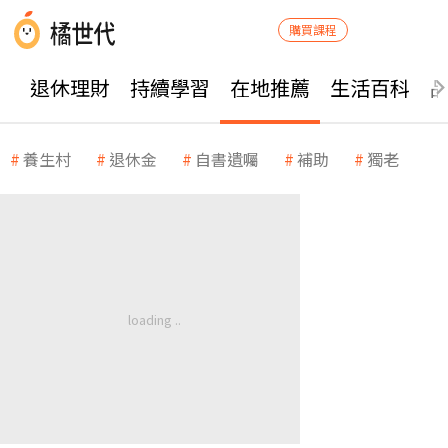
購買課程
退休理財
持續學習
在地推薦
生活百科
養生村
退休金
自書遺囑
補助
獨老