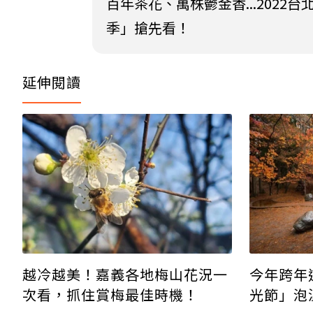
百年茶花、萬株鬱金香...2022台
季」搶先看！
延伸閱讀
越冷越美！嘉義各地梅山花況一
今年跨年
次看，抓住賞梅最佳時機！
光節」泡