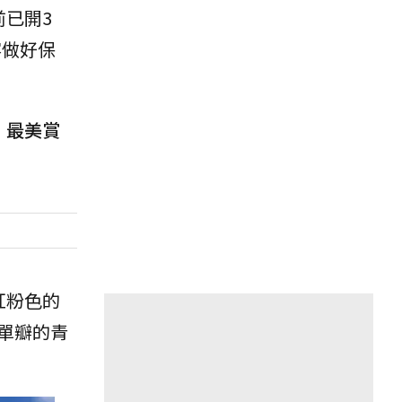
已開3
客做好保
，
最美賞
紅粉色的
單瓣的青