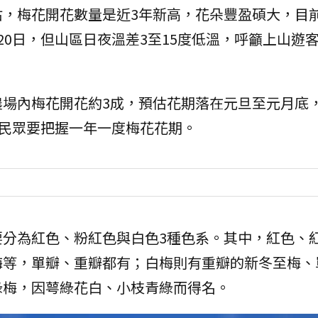
，梅花開花數量是近3年新高，花朵豐盈碩大，目前
20日，但山區日夜溫差3至15度低溫，呼籲上山遊
農場內梅花開花約3成，預估花期落在元旦至元月底
民眾要把握一年一度梅花花期。
要分為紅色、粉紅色與白色3種色系。其中，紅色、
梅等，單瓣、重瓣都有；白梅則有重瓣的新冬至梅、
綠梅，因萼綠花白、小枝青綠而得名。