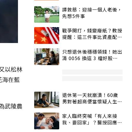
譚敦慈：迎接一個人老後，
先想5件事
戰爭開打，錢變廢紙？教授
提醒：這三件事比資產配置
更重要！
只想退休後穩穩領錢！她出
清 0056 換這 3 檔好股：
股價高點照樣買
又以松林
花海在藍
退休第一天就崩潰！60歲
男對著超商便當懷疑人生
為武陵農
「一切好安靜」
家人臨終突喊「有人來接
我、要回家」？醫授回應方
式快學：避免抱憾終生