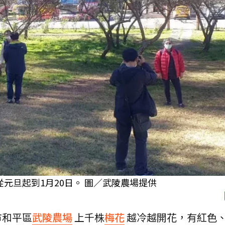
元旦起到1月20日。 圖／武陵農場提供
市和平區
武陵農場
上千株
梅花
越冷越開花，有紅色