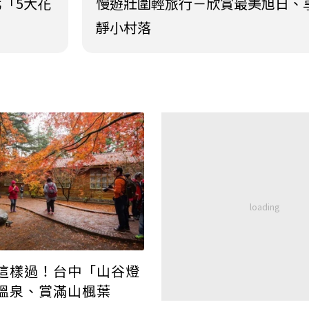
北「5大花
慢遊壯圍輕旅行－欣賞最美旭日、
靜小村落
這樣過！台中「山谷燈
溫泉、賞滿山楓葉