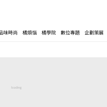
品味時尚
橘煩惱
橘學院
數位專題
企劃策展