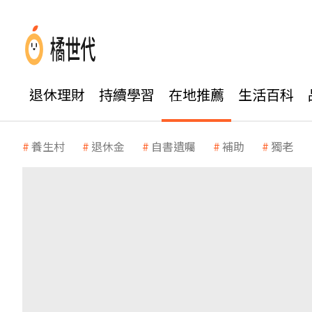
退休理財
持續學習
在地推薦
生活百科
養生村
退休金
自書遺囑
補助
獨老