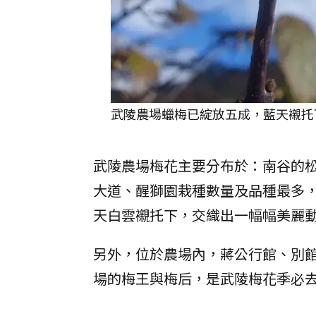
武陵農場蠟梅已綻放五成，藍天襯托
武陵農場梅花主要分布於：南谷的
大道、醒獅園栽種數量及品種最多
天白雲襯托下，交織出一幅幅美麗
另外，位於農場內，蔣公行館、別
場的梅王與梅后，是武陵梅花季必