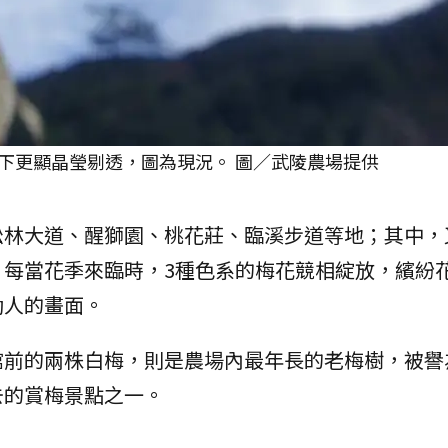
下更顯晶瑩剔透，圖為現況。 圖／武陵農場提供
松林大道、醒獅園、桃花莊、臨溪步道等地；其中，
，每當花季來臨時，3種色系的梅花競相綻放，繽紛
動人的畫面。
館前的兩株白梅，則是農場內最年長的老梅樹，被譽
去的賞梅景點之一。