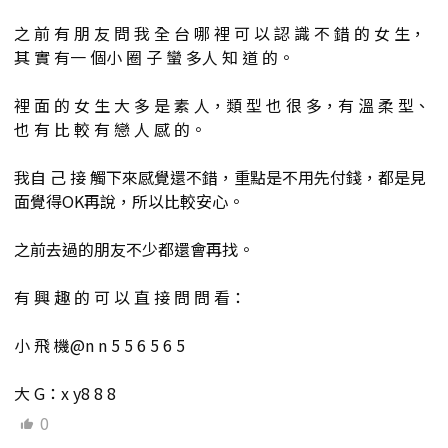
之 前 有 朋 友 問 我 全 台 哪 裡 可 以 認 識 不 錯 的 女 生，
其 實 有一 個小 圈 子 蠻 多人 知 道 的。
裡 面 的 女 生 大 多 是 素 人，類 型 也 很 多，有 溫 柔 型、
也 有 比 較 有 戀 人 感 的。
我自 己 接 觸下來感覺還不錯，重點是不用先付錢，都是見
面覺得OK再說，所以比較安心。
之前去過的朋友不少都還會再找。
有 興 趣 的 可 以 直 接 問 問 看：
小 飛 機@n n 5 5 6 5 6 5
大 G：x y8 8 8
0