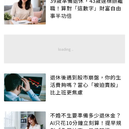
39歲準備退休，43歲達標辦離
職！算對「這數字」財富自由
事半功倍
退休後遇到股市崩盤，你的生
活費夠嗎？當心「被迫賣股」
比上班更焦慮
不婚不生要準備多少退休金？
AI只花10分鐘立刻算！提早規