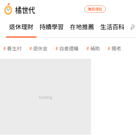
購買課程
退休理財
持續學習
在地推薦
生活百科
養生村
退休金
自書遺囑
補助
獨老