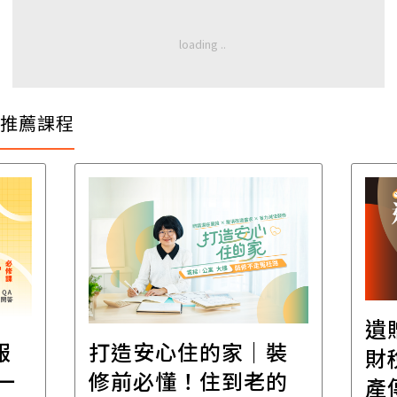
推薦課程
遺
報
打造安心住的家｜裝
財
一
修前必懂！住到老的
產