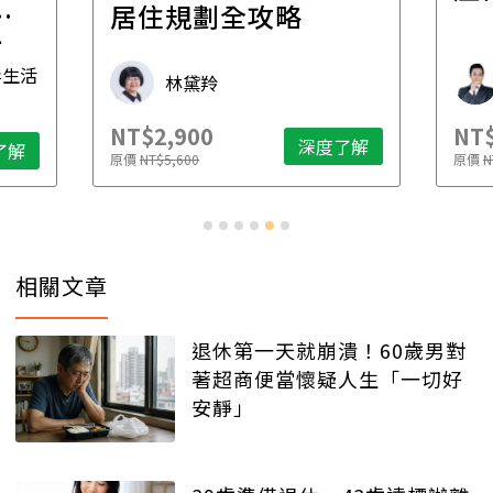
一
居住規劃全攻略
先
毒生活
林黛羚
NT$2,900
NT$
深度了解
了解
原價
NT$5,600
原價
N
相關文章
退休第一天就崩潰！60歲男對
著超商便當懷疑人生「一切好
安靜」