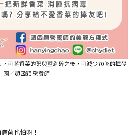
人，可將香菜的葉與莖剁碎之後，可減少70％的揮發
 圖／趙函穎 營養師
怕病菌也怕呀！