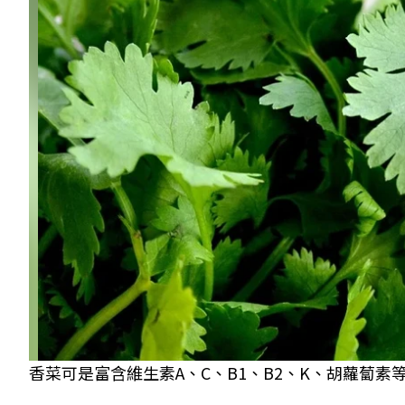
香菜可是富含維生素A、C、B1、B2、K、胡蘿蔔素等眾