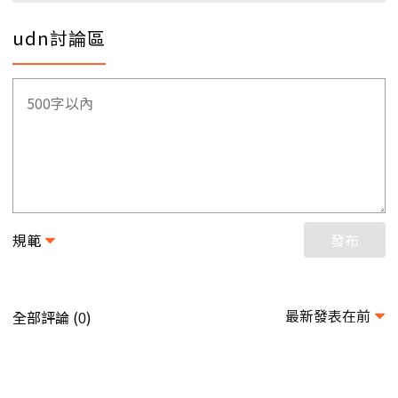
udn討論區
規範
發布
最新發表在前
全部評論 (
)
0