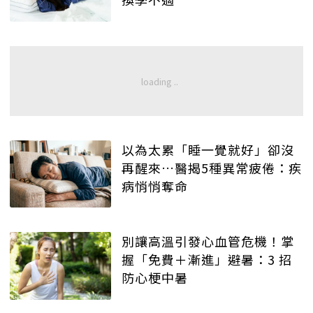
以為太累「睡一覺就好」卻沒
再醒來…醫揭5種異常疲倦：疾
病悄悄奪命
別讓高溫引發心血管危機！掌
握「免費＋漸進」避暑：3 招
防心梗中暑