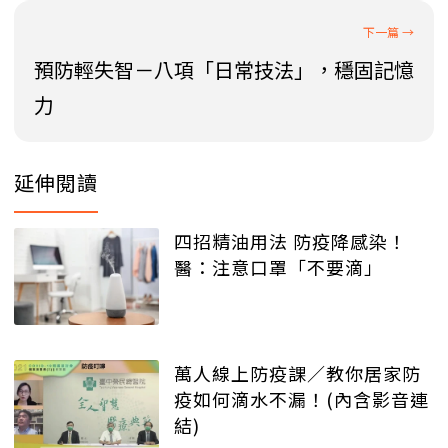
預防輕失智－八項「日常技法」，穩固記憶
力
延伸閱讀
四招精油用法 防疫降感染！
醫：注意口罩「不要滴」
萬人線上防疫課／教你居家防
疫如何滴水不漏！(內含影音連
結)