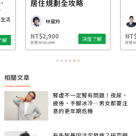
一
居住規劃全攻略
先
毒生活
林黛羚
NT$2,900
NT$
深度了解
了解
原價
NT$5,600
原價
N
相關文章
腎虛不一定腎有問題！夜尿、
疲倦、手腳冰冷…男女都要注
意的更年期危機
有失智基因注定發病？研究顯