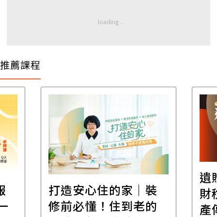
推薦課程
遺
報
打造安心住的家｜裝
財
一
修前必懂！住到老的
產