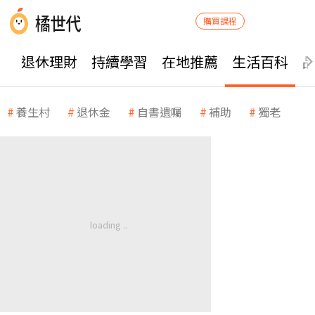
購買課程
退休理財
持續學習
在地推薦
生活百科
養生村
退休金
自書遺囑
補助
獨老