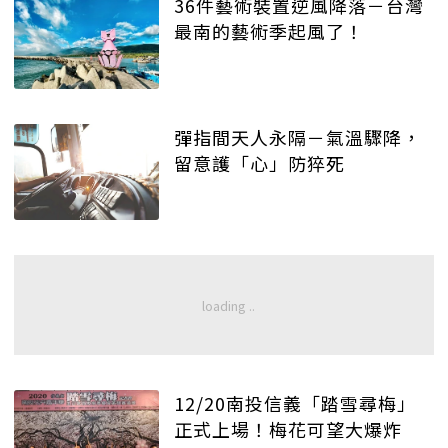
36件藝術裝置逆風降落－台灣
最南的藝術季起風了！
彈指間天人永隔－氣溫驟降，
留意護「心」防猝死
12/20南投信義「踏雪尋梅」
正式上場！梅花可望大爆炸