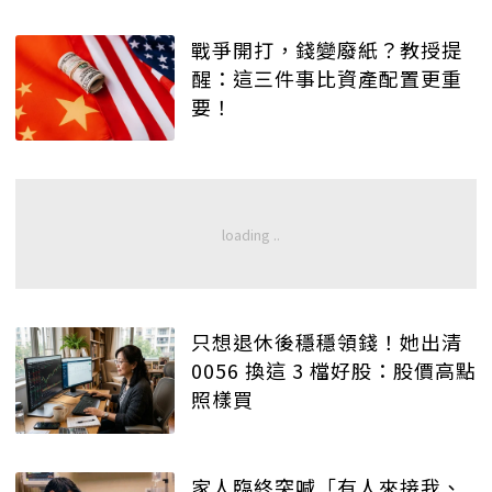
戰爭開打，錢變廢紙？教授提
醒：這三件事比資產配置更重
要！
只想退休後穩穩領錢！她出清
0056 換這 3 檔好股：股價高點
照樣買
家人臨終突喊「有人來接我、