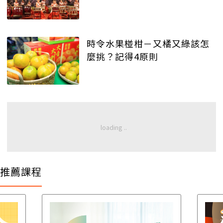
時令水果椪柑－又橘又綠該怎
麼挑？記得4原則
推薦課程