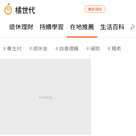
購買課程
退休理財
持續學習
在地推薦
生活百科
養生村
退休金
自書遺囑
補助
獨老