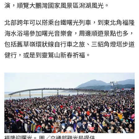
演，順覽大鵬灣國家風景區潟湖風光。
北部跨年可以搭乘台鐵曙光列車，到東北角福隆
海水浴場參加曙光音樂會，周邊順遊景點也多，
包括舊草嶺環狀線自行車之旅、三貂角燈塔步道
健行，或是到靈鷲山新春祈福。
褔隆迎曙光。 圖／交通部觀光局提供