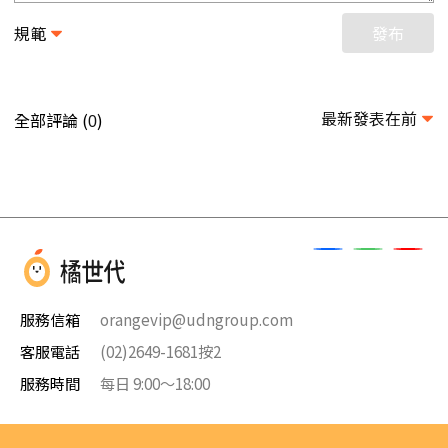
規範
發布
最新發表在前
全部評論 (
)
0
服務信箱
orangevip@udngroup.com
客服電話
(02)2649-1681按2
服務時間
每日 9:00～18:00