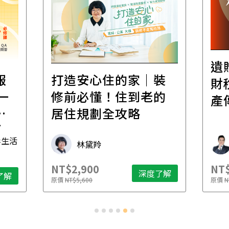
遺
報
打造安心住的家｜裝
財
一
修前必懂！住到老的
產
一
居住規劃全攻略
先
毒生活
林黛羚
NT$2,900
NT$
深度了解
了解
原價
NT$5,600
原價
N