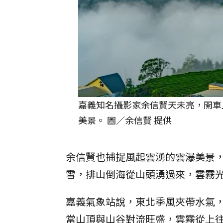
嘉義知名攝影家余信賢天未亮，開車
美景。 圖／余信賢 提供
余信賢也捕捉風起雲湧的雲瀑美景
雪，排山倒海從山頭湧過來，雲霧
嘉義氣象站說，東北季風夾帶水氣
當山頂與山谷對流旺盛，雲霧從上