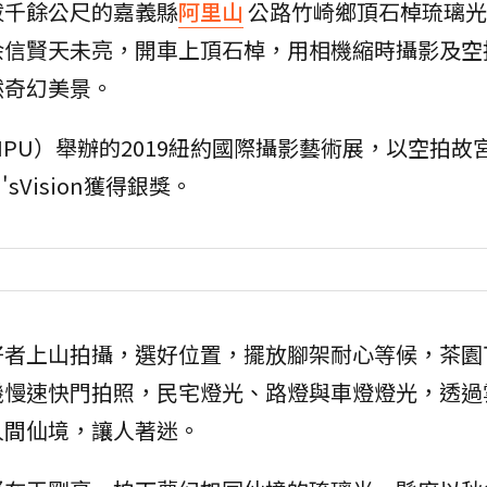
拔千餘公尺的嘉義縣
阿里山
公路竹崎鄉頂石棹琉璃光
余信賢天未亮，開車上頂石棹，用相機縮時攝影及空
然奇幻美景。
PU）舉辦的2019紐約國際攝影藝術展，以空拍故
Vision獲得銀獎。
好者上山拍攝，選好位置，擺放腳架耐心等候，茶園
機慢速快門拍照，民宅燈光、路燈與車燈燈光，透過
人間仙境，讓人著迷。