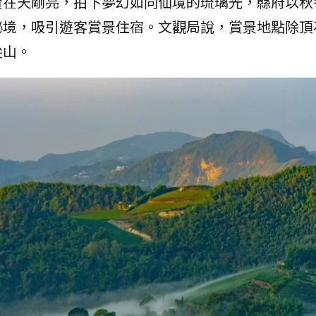
賢在天剛亮，拍下夢幻如同仙境的琉璃光，縣府以秋
秘境，吸引遊客賞景住宿。文觀局說，賞景地點除頂
尖山。