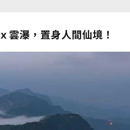
光ｘ雲瀑，置身人間仙境！