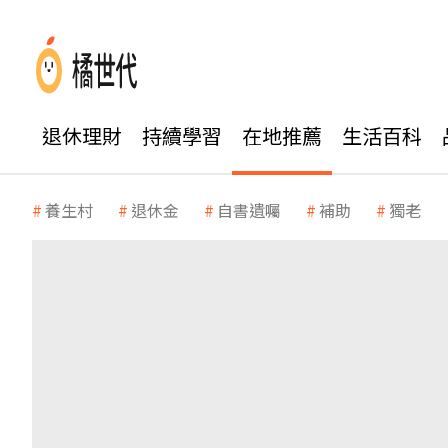
退休理財
持續學習
在地推薦
生活百科
養生村
退休金
自書遺囑
補助
獨老