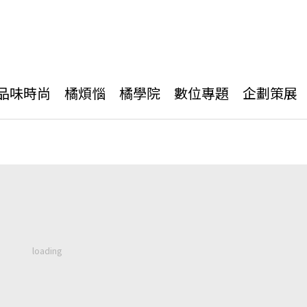
品味時尚
橘煩惱
橘學院
數位專題
企劃策展