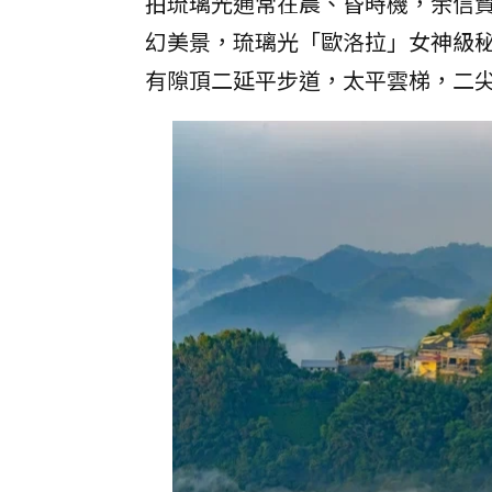
拍琉璃光通常在晨、昏時機，余信
幻美景，琉璃光「歐洛拉」女神級
有隙頂二延平步道，太平雲梯，二