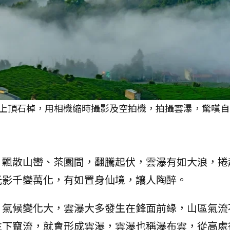
上頂石棹，用相機縮時攝影及空拍機，拍攝雲瀑，驚嘆自
，飄散山巒、茶園間，翻騰起伏，雲瀑有如大浪，捲
光影千變萬化，有如置身仙境，讓人陶醉。
，氣候變化大，雲瀑大多發生在鋒面前緣，山區氣流
往下竄流，就會形成雲瀑，雲瀑也稱瀑布雲，從高處