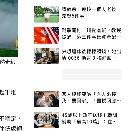
譚敦慈：迎接一個人老後，
先想5件事
戰爭開打，錢變廢紙？教授
提醒：這三件事比資產配置
更重要！
只想退休後穩穩領錢！她出
清 0056 換這 3 檔好股：
然奇幻
股價高點照樣買
起千堆
家人臨終突喊「有人來接
我、要回家」？醫授回應方
式快學：避免抱憾終生
45歲以上政府送錢！職訓
不穩定，
補助「最高10萬」：在
往低處傾
職、待業都能申請