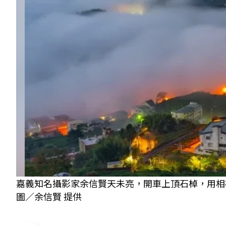
嘉義知名攝影家余信賢天未亮，開車上頂石棹，用相
圖／余信賢 提供