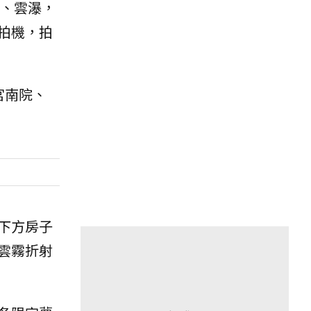
、雲瀑，
拍機，拍
宮南院、
下方房子
雲霧折射