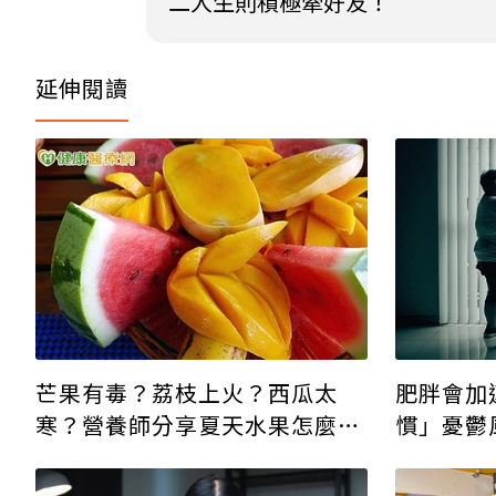
二人生則積極牽好友！
延伸閱讀
肥胖會加
芒果有毒？荔枝上火？西瓜太
慣」憂鬱
寒？營養師分享夏天水果怎麼吃
才健康！