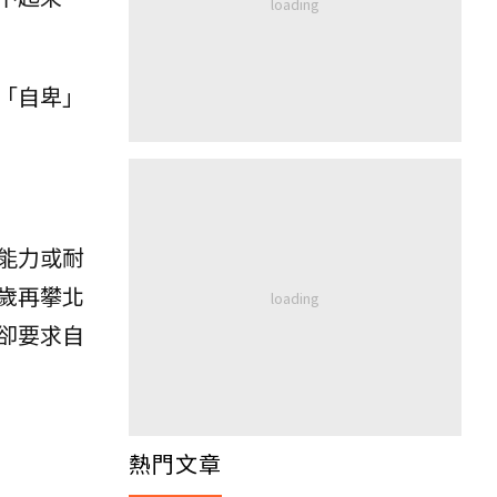
「自卑」
能力或耐
歲再攀北
卻要求自
熱門文章