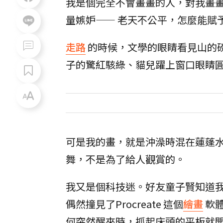
我是個完全不會畫畫的人，對我畫
量嫉妒—— 老天不公平，怎麼能賦
走路
的時候，文學的眼睛看見山的
子的驚紅駭綠、貓兒躍上窗口眼睛
可是我的畫，就是沖澡時混在蓮蓬
舞，不是為了給人觀賞的。
我又是個科技迷。好友童子賢知道我愛
偶然撞見了Procreate 這個
繪畫
軟
何突然醒來時，抓起床頭的平板就