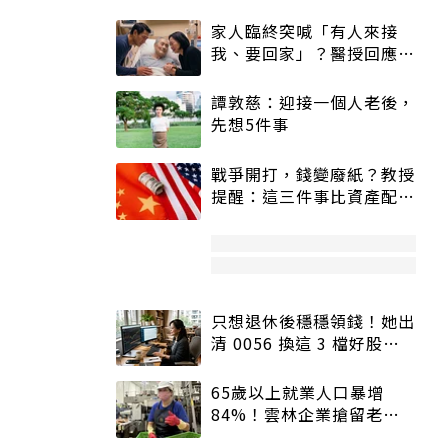
家人臨終突喊「有人來接
我、要回家」？醫授回應方
式快學：避免抱憾終生
譚敦慈：迎接一個人老後，
先想5件事
戰爭開打，錢變廢紙？教授
提醒：這三件事比資產配置
更重要！
只想退休後穩穩領錢！她出
清 0056 換這 3 檔好股：
股價高點照樣買
65歲以上就業人口暴增
84%！雲林企業搶留老員
工：穩定性高、經驗豐富