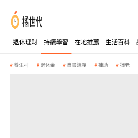
退休理財
持續學習
在地推薦
生活百科
養生村
退休金
自書遺囑
補助
獨老