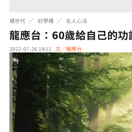
橘世代
好學橘
名人心法
龍應台：60歲給自己的
2022-07-26 14:11
文╱龍應台