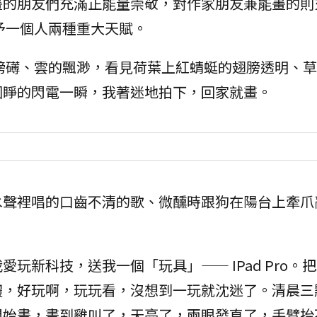
畫的朋友們充滿正能量崇敬，對作家朋友兼能畫的則
予一個人兩種重大天賦。
磅礡、雲的飄渺，看見荷葉上紅蜻蜓的翅膀透明、草
圓睜的閃電一瞬，我著迷地拍下，回家就畫。
水聲裡唱的口齒不清的歌、微醺時跟狗在陽台上牽爪
玩新科技，送我一個「玩具」—— IPad Pro。
體，好玩啊，玩玩看，沒想到一玩就沈迷了。清晨三
開始畫，畫到雞叫了，天亮了，兩眼發直了，手臂抬