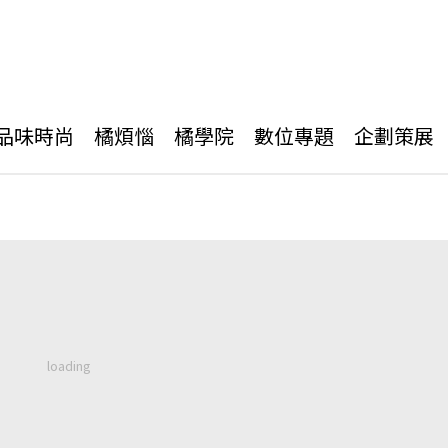
品味時尚
橘煩惱
橘學院
數位專題
企劃策展