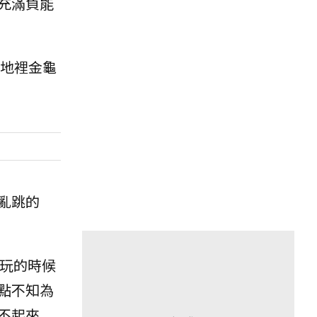
充滿負能
地裡金龜
亂跳的
把玩的時候
點不知為
不起來