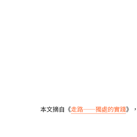
本文摘自《
走路──獨處的實踐
》