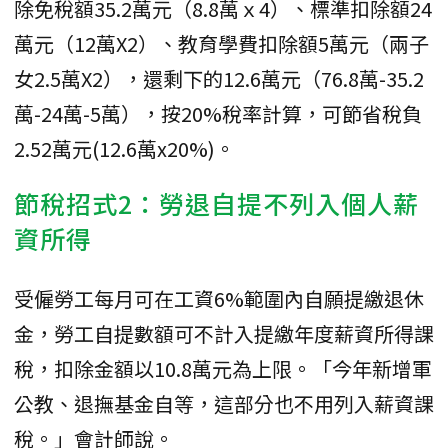
除免稅額35.2萬元（8.8萬ｘ4）、標準扣除額24
萬元（12萬X2）、教育學費扣除額5萬元（兩子
女2.5萬X2），還剩下的12.6萬元（76.8萬-35.2
萬-24萬-5萬），按20%稅率計算，可節省稅負
2.52萬元(12.6萬x20%)。
節稅招式2：勞退自提不列入個人薪
資所得
受僱勞工每月可在工資6%範圍內自願提繳退休
金，勞工自提數額可不計入提繳年度薪資所得課
稅，扣除金額以10.8萬元為上限。「今年新增軍
公教、退撫基金自等，這部分也不用列入薪資課
稅。」會計師說。