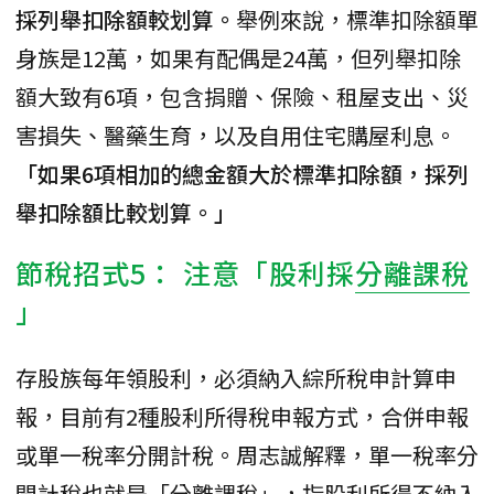
採列舉扣除額較划算。
舉例來說，標準扣除額單
身族是12萬，如果有配偶是24萬，但列舉扣除
額大致有6項，包含捐贈、保險、租屋支出、災
害損失、醫藥生育，以及自用住宅購屋利息。
「如果6項相加的總金額大於標準扣除額，採列
舉扣除額比較划算。」
節稅招式5： 注意「股利採
分離課稅
」
存股族每年領股利，必須納入綜所稅申計算申
報，目前有2種股利所得稅申報方式，合併申報
或單一稅率分開計稅。周志誠解釋，單一稅率分
開計稅也就是「分離課稅」，指股利所得不納入