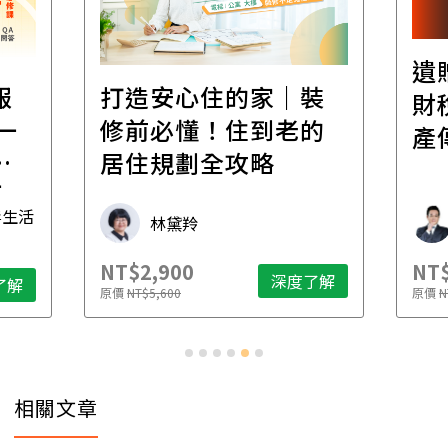
遺
報
打造安心住的家｜裝
財
一
修前必懂！住到老的
產
一
居住規劃全攻略
先
毒生活
林黛羚
NT$2,900
NT$
深度了解
了解
原價
NT$5,600
原價
N
相關文章