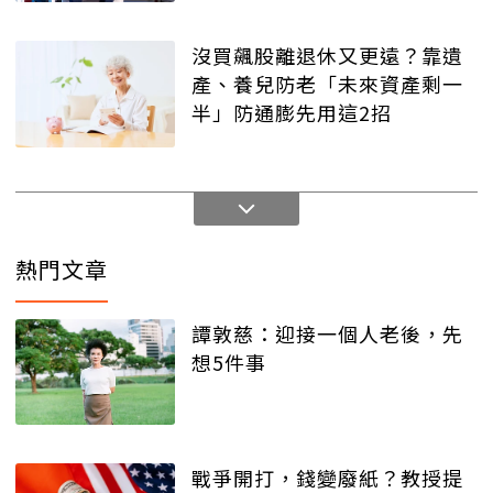
沒買飆股離退休又更遠？靠遺
產、養兒防老「未來資產剩一
半」防通膨先用這2招
熱門文章
譚敦慈：迎接一個人老後，先
想5件事
戰爭開打，錢變廢紙？教授提