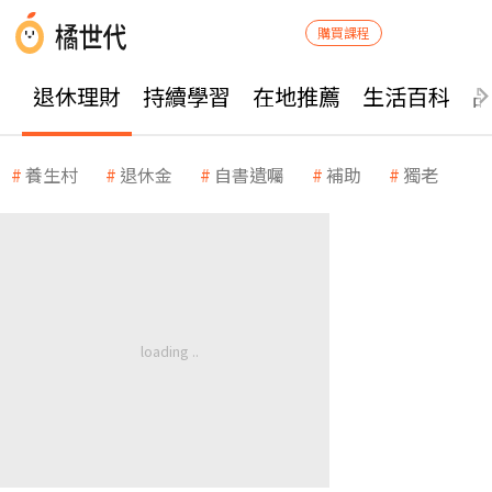
購買課程
退休理財
持續學習
在地推薦
生活百科
養生村
退休金
自書遺囑
補助
獨老