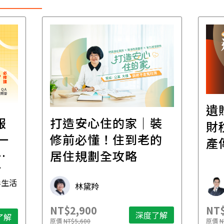
遺
報
打造安心住的家｜裝
財
一
修前必懂！住到老的
產
一
居住規劃全攻略
先
毒生活
林黛羚
NT$2,900
NT$
深度了解
了解
原價
NT$5,600
原價
N