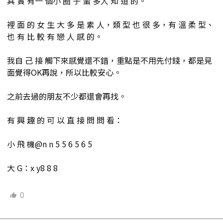
其 實 有一 個小 圈 子 蠻 多人 知 道 的。
裡 面 的 女 生 大 多 是 素 人，類 型 也 很 多，有 溫 柔 型、
也 有 比 較 有 戀 人 感 的。
我自 己 接 觸下來感覺還不錯，重點是不用先付錢，都是見
面覺得OK再說，所以比較安心。
之前去過的朋友不少都還會再找。
有 興 趣 的 可 以 直 接 問 問 看：
小 飛 機@n n 5 5 6 5 6 5
大 G：x y8 8 8
0