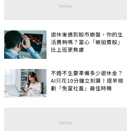
退休後遇到股市崩盤，你的生
活費夠嗎？當心「被迫賣股」
比上班更焦慮
不婚不生要準備多少退休金？
AI只花10分鐘立刻算！提早規
劃「免當社畜」最佳時機