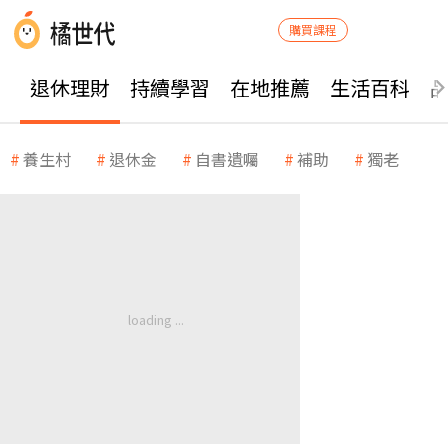
購買課程
退休理財
持續學習
在地推薦
生活百科
養生村
退休金
自書遺囑
補助
獨老