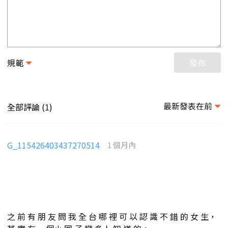
規範
發布
最新發表在前
全部評論 (
)
1
G_115426403437270514
1 個月內
之 前 有 朋 友 問 我 全 台 哪 裡 可 以 認 識 不 錯 的 女 生，