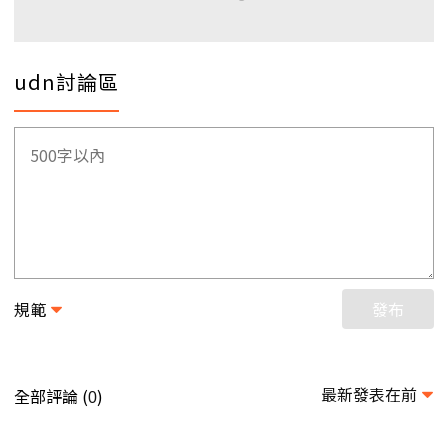
udn討論區
規範
發布
最新發表在前
全部評論 (
)
0