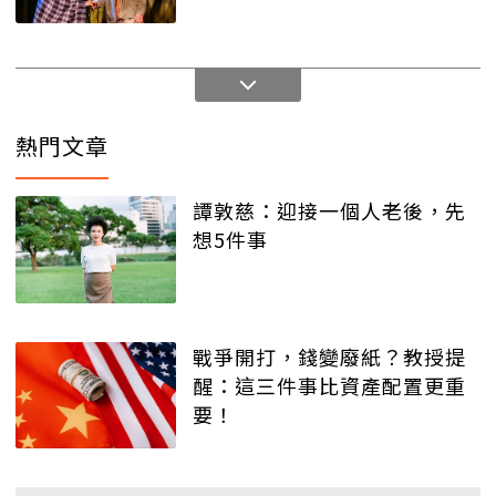
熱門文章
譚敦慈：迎接一個人老後，先
想5件事
戰爭開打，錢變廢紙？教授提
醒：這三件事比資產配置更重
要！