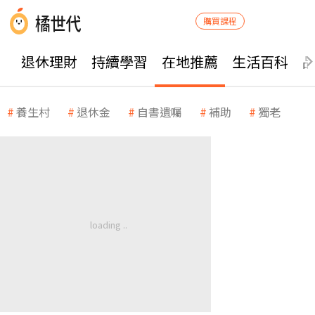
購買課程
退休理財
持續學習
在地推薦
生活百科
養生村
退休金
自書遺囑
補助
獨老