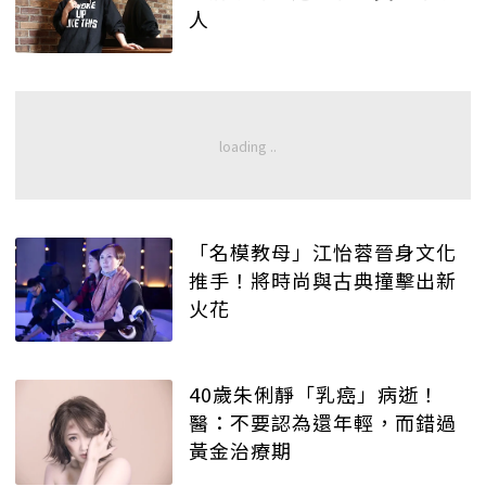
人
「名模教母」江怡蓉晉身文化
推手！將時尚與古典撞擊出新
火花
40歲朱俐靜「乳癌」病逝！
醫：不要認為還年輕，而錯過
黃金治療期