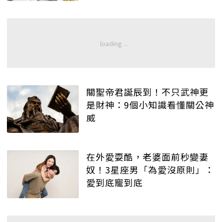
關聖帝君誕辰到！不只武神更
是財神：9個小知識看懂關公神
威
在外愛耍酷，老婆面前秒變妻
奴！3星座男「為愛沒原則」：
愛到底寵到底