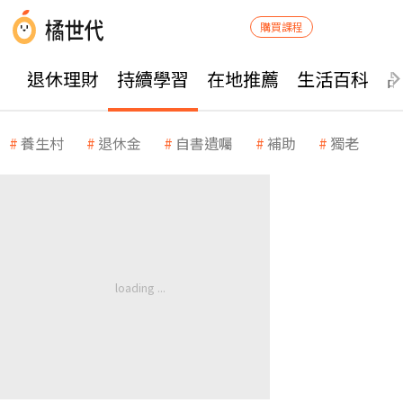
購買課程
退休理財
持續學習
在地推薦
生活百科
養生村
退休金
自書遺囑
補助
獨老