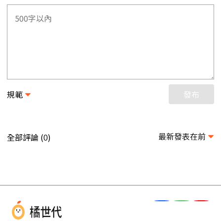
規範
發布
最新發表在前
全部評論 (
)
0