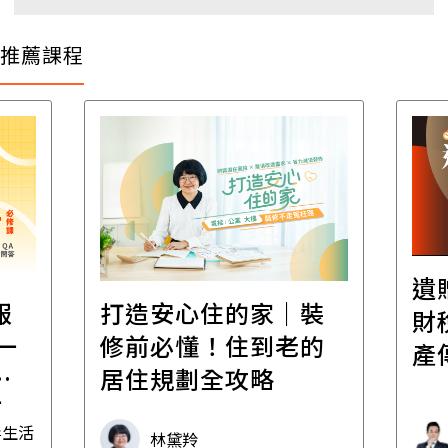
推薦課程
遺
報
打造安心住的家｜裝
財
一
修前必懂！住到老的
產
一
居住規劃全攻略
先
毒生活
林黛羚