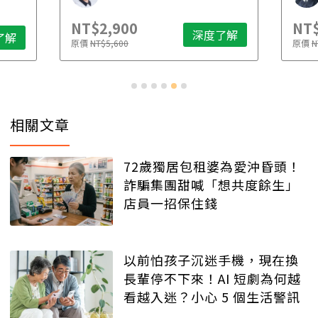
NT$2,900
NT$
深度了解
了解
原價
NT$5,600
原價
N
相關文章
72歲獨居包租婆為愛沖昏頭！
詐騙集團甜喊「想共度餘生」
店員一招保住錢
以前怕孩子沉迷手機，現在換
長輩停不下來！AI 短劇為何越
看越入迷？小心 5 個生活警訊