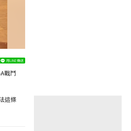
用LINE傳送
5A戰鬥
法這條