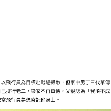
，以飛行員為目標赴戰場殺敵，但家中男丁三代單傳
自己排行老二，梁家不再單傳，父親認為「我飛不成
把當飛行員夢想寄託他身上。