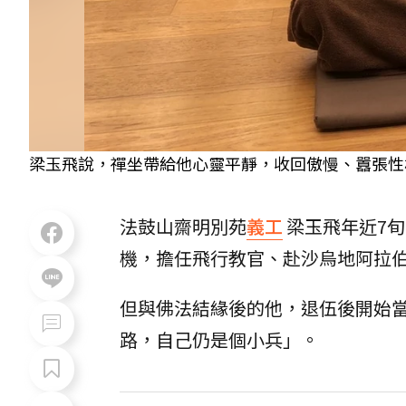
梁玉飛說，禪坐帶給他心靈平靜，收回傲慢、囂張性格
法鼓山齋明別苑
義工
梁玉飛年近7旬
機，擔任飛行教官、赴沙烏地阿拉
但與佛法結緣後的他，退伍後開始
路，自己仍是個小兵」。