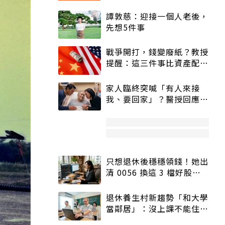
譚敦慈：迎接一個人老後，
先想5件事
戰爭開打，錢變廢紙？教授
提醒：這三件事比資產配置
更重要！
家人臨終突喊「有人來接
我、要回家」？醫授回應方
式快學：避免抱憾終生
只想退休後穩穩領錢！她出
清 0056 換這 3 檔好股：
股價高點照樣買
退休養生村新趨勢「和大學
當鄰居」：沒上課不能住、
宿舍變養老房