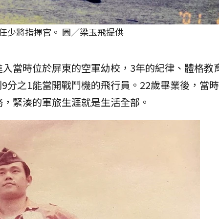
任少將指揮官。 圖／梁玉飛提供
進入當時位於屏東的空軍幼校，3年的紀律、體格教
9分之1能當開戰鬥機的飛行員。22歲畢業後，當
任務，緊湊的軍旅生涯就是生活全部。