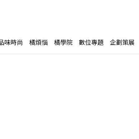
品味時尚
橘煩惱
橘學院
數位專題
企劃策展