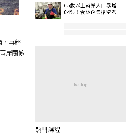
65歲以上就業人口暴增
84%！雲林企業搶留老員
工：穩定性高、經驗豐富
育，再經
時兩岸關係
熱門課程