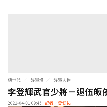
橘世代
好學橘
好學人物
李登輝武官少將－退伍皈
2021-04-01 09:45
記者／曾健祐