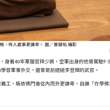
，待人處事更謙卑。 圖／曾健祐 攝影
，身著40年軍服官拜少將，空軍出身的他曾駕駛F-
伯學習軍事外交，還曾是前總統李登輝的武官。
當義工，皈依佛門後從內而外更謙卑，自謙「在學佛