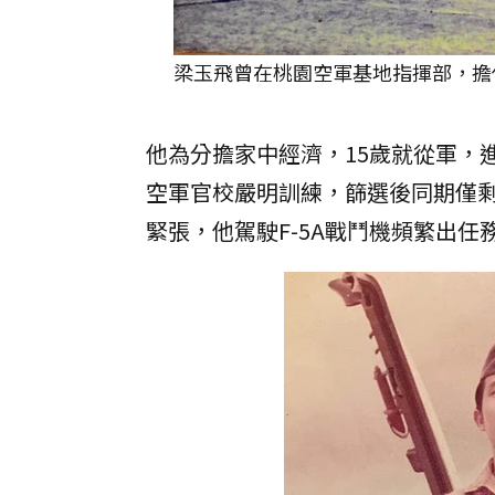
梁玉飛曾在桃園空軍基地指揮部，擔
他為分擔家中經濟，15歲就從軍，
空軍官校嚴明訓練，篩選後同期僅剩
緊張，他駕駛F-5A戰鬥機頻繁出