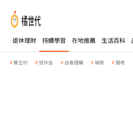
退休理財
持續學習
在地推薦
生活百科
養生村
退休金
自書遺囑
補助
獨老