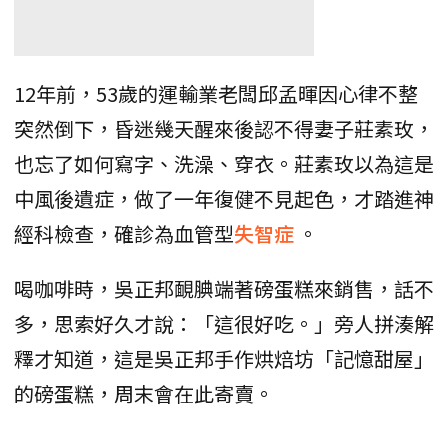
12年前，53歲的運輸業老闆邱孟暉因心律不整
突然倒下，昏迷幾天醒來後認不得妻子莊素玫，
也忘了如何寫字、洗澡、穿衣。莊素玫以為這是
中風後遺症，做了一年復健不見起色，才踏進神
經科檢查，確診為血管型
失智症
。
喝咖啡時，吳正邦靦腆端著磅蛋糕來銷售，話不
多，思索好久才說：「這很好吃。」旁人拼湊解
釋才知道，這是吳正邦手作烘焙坊「記憶甜屋」
的磅蛋糕，周末會在此寄賣。