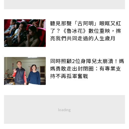
聽見那聲「古阿明」眼眶又紅
了？《魯冰花》數位重映，擦
亮我們共同走過的人生歲月
同時照顧2位身障兒太崩潰！媽
媽勇敢走出封閉圈：有專業支
持不再孤軍奮戰