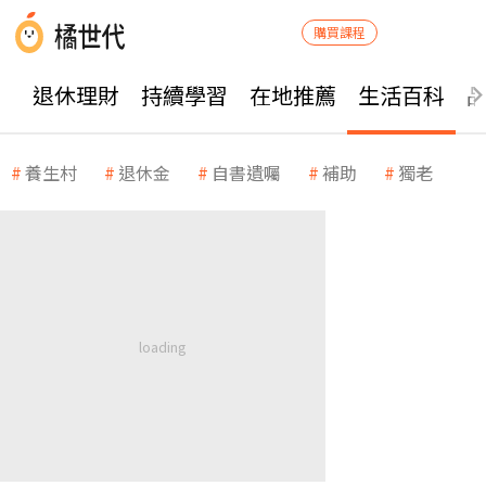
購買課程
退休理財
持續學習
在地推薦
生活百科
養生村
退休金
自書遺囑
補助
獨老