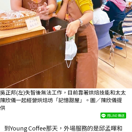
吳正邦(左)失智後無法工作，目前靠著烘焙技能和太太
陳欣儀一起經營烘焙坊「記憶甜屋」。圖／陳欣儀提
供
用LINE傳送
到Young Coffee那天，外場服務的是邱孟暉和