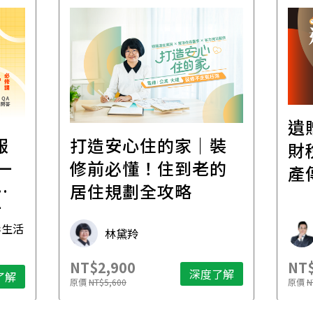
遺
報
打造安心住的家｜裝
財
一
修前必懂！住到老的
產
一
居住規劃全攻略
先
毒生活
林黛羚
NT$2,900
NT$
深度了解
了解
原價
NT$5,600
原價
N