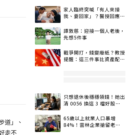
家人臨終突喊「有人來接
我、要回家」？醫授回應方
式快學：避免抱憾終生
譚敦慈：迎接一個人老後，
先想5件事
戰爭開打，錢變廢紙？教授
提醒：這三件事比資產配置
更重要！
只想退休後穩穩領錢！她出
清 0056 換這 3 檔好股：
股價高點照樣買
65歲以上就業人口暴增
步道」、
84%！雲林企業搶留老員
工：穩定性高、經驗豐富
好走不