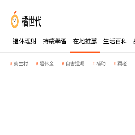
退休理財
持續學習
在地推薦
生活百科
養生村
退休金
自書遺囑
補助
獨老