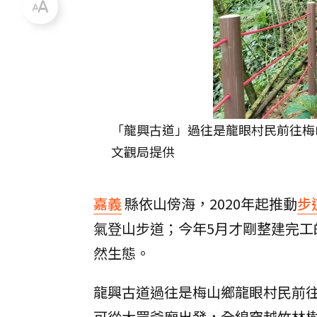
「龍興古道」過往是龍眼村民前往梅山
文觀局提供
嘉義
縣依山傍海，2020年起推動
步
氣登山步道；今年5月才剛整建完
然生態。
龍興古道過往是梅山鄉龍眼村民前往
可從大眾爺廟出發，全線穿越竹林