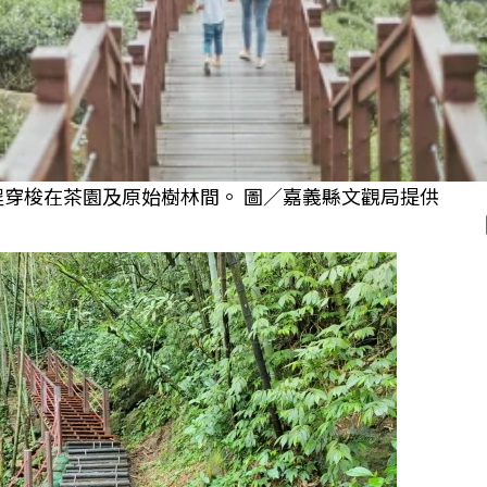
全程穿梭在茶園及原始樹林間。 圖／嘉義縣文觀局提供