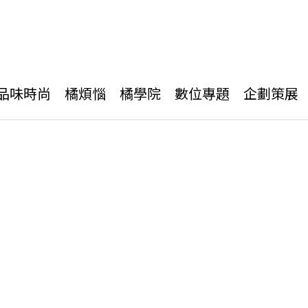
品味時尚
橘煩惱
橘學院
數位專題
企劃策展