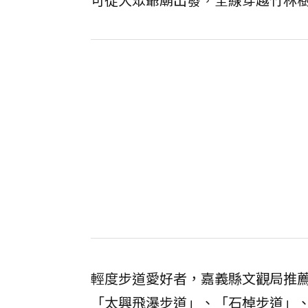
輕度步道愛好者，嘉義縣文觀局推
「太興飛瀑步道」、「石棹步道」