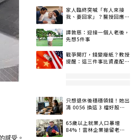
家人臨終突喊「有人來接
我、要回家」？醫授回應方
式快學：避免抱憾終生
譚敦慈：迎接一個人老後，
先想5件事
戰爭開打，錢變廢紙？教授
提醒：這三件事比資產配置
更重要！
只想退休後穩穩領錢！她出
清 0056 換這 3 檔好股：
股價高點照樣買
65歲以上就業人口暴增
84%！雲林企業搶留老員
工：穩定性高、經驗豐富
的感受。