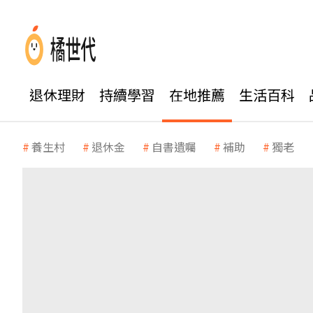
退休理財
持續學習
在地推薦
生活百科
養生村
退休金
自書遺囑
補助
獨老