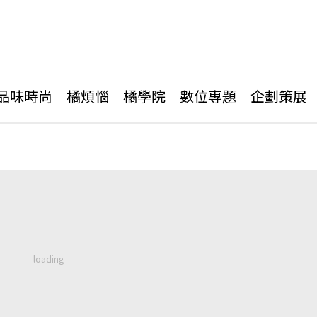
品味時尚
橘煩惱
橘學院
數位專題
企劃策展