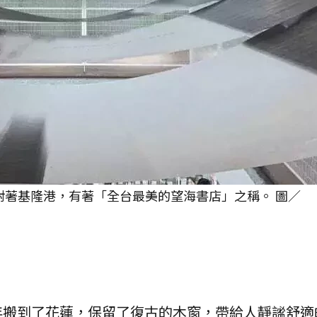
正對著基隆港，有著「全台最美的望海書店」之稱。 圖／
年搬到了花蓮，保留了復古的木窗，帶給人靜謐舒適