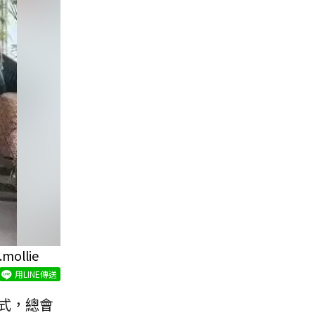
llie
用LINE傳送
式，總會