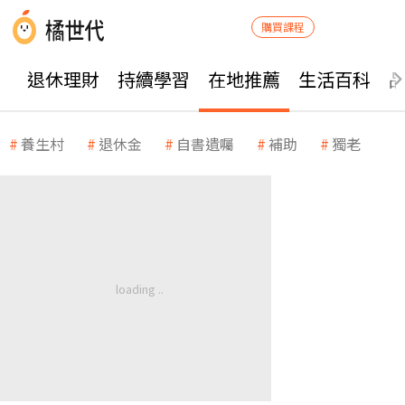
購買課程
退休理財
持續學習
在地推薦
生活百科
養生村
退休金
自書遺囑
補助
獨老