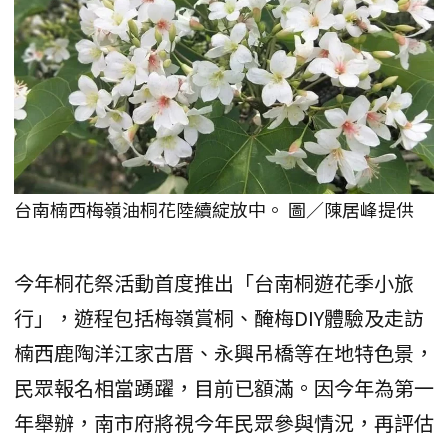
台南楠西梅嶺油桐花陸續綻放中。 圖／陳居峰提供
今年桐花祭活動首度推出「台南桐遊花季小旅
行」，遊程包括梅嶺賞桐、醃梅DIY體驗及走訪
楠西鹿陶洋江家古厝、永興吊橋等在地特色景，
民眾報名相當踴躍，目前已額滿。因今年為第一
年舉辦，南市府將視今年民眾參與情況，再評估