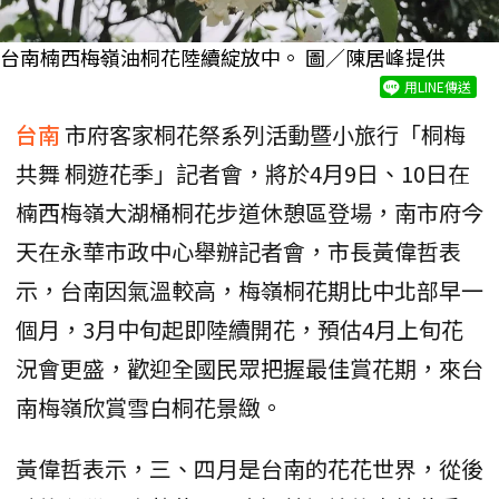
台南楠西梅嶺油桐花陸續綻放中。 圖／陳居峰提供
用LINE傳送
台南
市府客家桐花祭系列活動暨小旅行「桐梅
共舞 桐遊花季」記者會，將於4月9日、10日在
楠西梅嶺大湖桶桐花步道休憩區登場，南市府今
天在永華市政中心舉辦記者會，市長黃偉哲表
示，台南因氣溫較高，梅嶺桐花期比中北部早一
個月，3月中旬起即陸續開花，預估4月上旬花
況會更盛，歡迎全國民眾把握最佳賞花期，來台
南梅嶺欣賞雪白桐花景緻。
黃偉哲表示，三、四月是台南的花花世界，從後