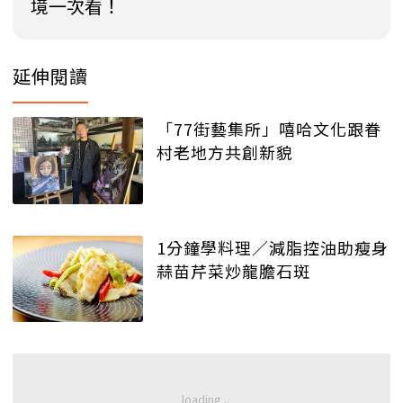
境一次看！
延伸閱讀
「77街藝集所」嘻哈文化跟眷
村老地方共創新貌
1分鐘學料理／減脂控油助瘦身
蒜苗芹菜炒龍膽石斑