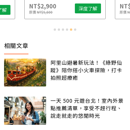
NT$2,900
NT$
深度了解
了解
原價
NT$5,600
原價
N
相關文章
阿里山避暑新玩法！《綠野仙
蹤》陪你搭小火車探險，打卡
拍照超療癒
一天 500 元遊台北！室內外景
點推薦清單，享受不趕行程、
說走就走的悠閒時光