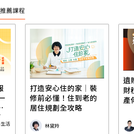
推薦課程
遺
報
打造安心住的家｜裝
財
一
修前必懂！住到老的
產
一
居住規劃全攻略
先
毒生活
林黛羚