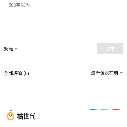
規範
發布
最新發表在前
全部評論 (
)
0