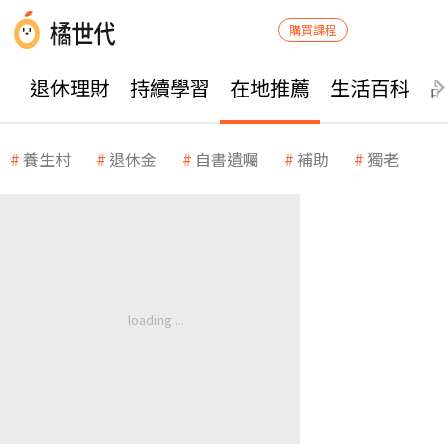
購買課程
退休理財
持續學習
在地推薦
生活百科
養生村
退休金
自書遺囑
補助
獨老