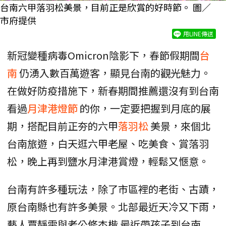
台南六甲落羽松美景，目前正是欣賞的好時節。 圖／
市府提供
用LINE傳送
新冠變種病毒Omicron陰影下，春節假期間
台
南
仍湧入數百萬遊客，顯見台南的觀光魅力。
在做好防疫措施下，新春期間推薦還沒有到台南
看過
月津港燈節
的你，一定要把握到月底的展
期，搭配目前正夯的六甲
落羽松
美景，來個北
台南旅遊，白天逛六甲老屋、吃美食、賞落羽
松，晚上再到鹽水月津港賞燈，輕鬆又愜意。
台南有許多種玩法，除了市區裡的老街、古蹟，
原台南縣也有許多美景。北部最近天冷又下雨，
藝人賈靜雯與老公修杰楷 最近帶孩子到台南