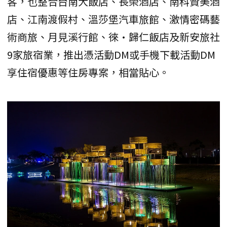
客，也整合台南大飯店、長榮酒店、南科贊美酒
店、江南渡假村、溫莎堡汽車旅館、激情密碼藝
術商旅、月見溪行館、徠•歸仁飯店及新安旅社
9家旅宿業，推出憑活動DM或手機下載活動DM
享住宿優惠等住房專案，相當貼心。