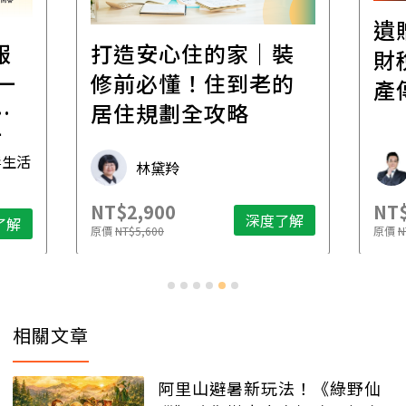
遺
報
打造安心住的家｜裝
財
一
修前必懂！住到老的
產
一
居住規劃全攻略
先
毒生活
林黛羚
NT$2,900
NT$
深度了解
了解
原價
NT$5,600
原價
N
相關文章
阿里山避暑新玩法！《綠野仙