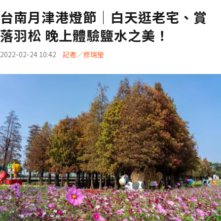
台南月津港燈節│白天逛老宅、賞
落羽松 晚上體驗鹽水之美！
2022-02-24 10:42
記者／修瑞瑩