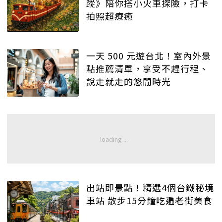
蹤》陪你搭小火車探險，打卡
拍照超療癒
一天 500 元遊台北！室內外景
點推薦清單，享受不趕行程、
說走就走的悠閒時光
出站即景點！精選4個台鐵秘境
車站 散步15分鐘吃遍老街美食