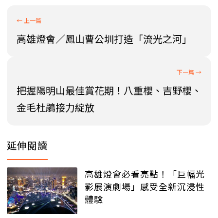
高雄燈會／鳳山曹公圳打造「流光之河」
把握陽明山最佳賞花期！八重櫻、吉野櫻、
金毛杜鵑接力綻放
延伸閱讀
高雄燈會必看亮點！「巨幅光
影展演劇場」感受全新沉浸性
體驗