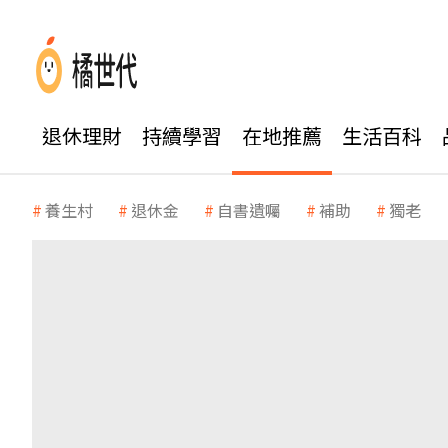
退休理財
持續學習
在地推薦
生活百科
養生村
退休金
自書遺囑
補助
獨老