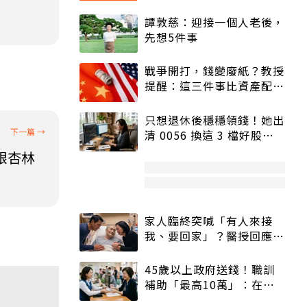
譚敦慈：迎接一個人老後，
先想5件事
戰爭開打，錢變廢紙？教授
提醒：這三件事比資產配置
更重要！
只想退休後穩穩領錢！她出
清 0056 換這 3 檔好股：
股價高點照樣買
銀杏林
家人臨終突喊「有人來接
我、要回家」？醫授回應方
式快學：避免抱憾終生
45歲以上政府送錢！職訓
補助「最高10萬」：在
職、待業都能申請