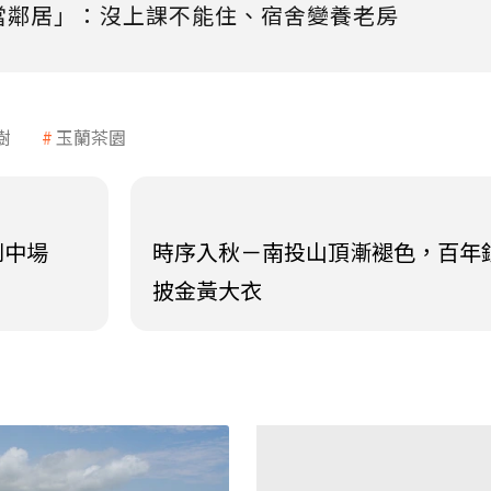
當鄰居」：沒上課不能住、宿舍變養老房
樹
玉蘭茶園
劇中場
時序入秋－南投山頂漸褪色，百年
披金黃大衣