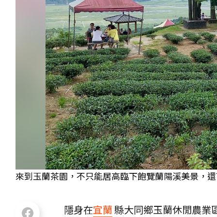
來到玉蘭茶園，不只能居高臨下飽覽蘭陽溪美景，還
隱身在
宜蘭
縣大同鄉玉蘭休閒農業