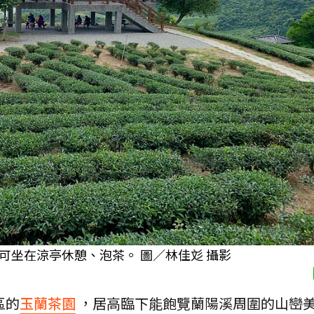
可坐在涼亭休憩、泡茶。 圖／林佳彣 攝影
區的
玉蘭茶園
，居高臨下能飽覽蘭陽溪周圍的山巒