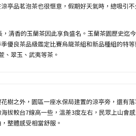
在涼亭品茗泡茶也很愜意，假期好天氣時，總吸引不
長，清香的玉蘭茶因此享負盛名。玉蘭茶園歷史迄今
春季優良茶品級鑑定比賽烏龍茶組和新品種組的特等
萱、翠玉、武夷等茶。
櫻花樹之外，園區一座水保局建置的涼亭旁，還有落
海拔較台7線高一些，溫差3度左右，民眾上山會感
油，整體感受相當舒服。