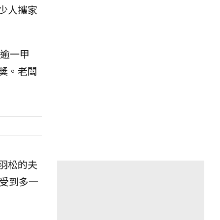
少人攜家
逾一甲
獎。老闆
羽松的夫
受到多一