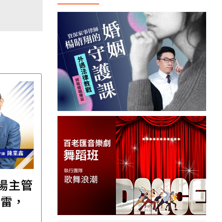
職場主管
【直播講座】免費報名
踩雷，
｜8/11譚敦慈的一個人
場
生活必修課：一個人