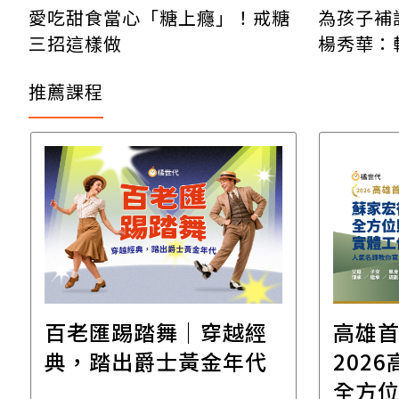
愛吃甜食當心「糖上癮」！戒糖
為孩子補
三招這樣做
楊秀華：
推薦課程
百老匯踢踏舞｜穿越經
高雄
典，踏出爵士黃金年代
2026高雄
全方