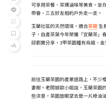
可享用茶餐、茶燻滷味等美食，坐
帶眷、三五好友相約戶外走一走。
玉蘭社區的天然環境，適合
茶樹
生
子，自產茶葉今年榮獲「宜蘭茶」
邱劉寶分享，3甲茶園種有烏龍、金
前往玉蘭茶園的產業道路上，不少
妻樹。老闆娘歐小姐說，玉蘭茶園的
些涼意，茶園放眼望去是一片綠油