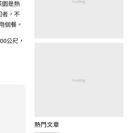
茶園是熱
回者，不
用個餐。
00公尺，
熱門文章