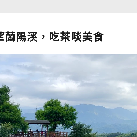
望蘭陽溪，吃茶啖美食