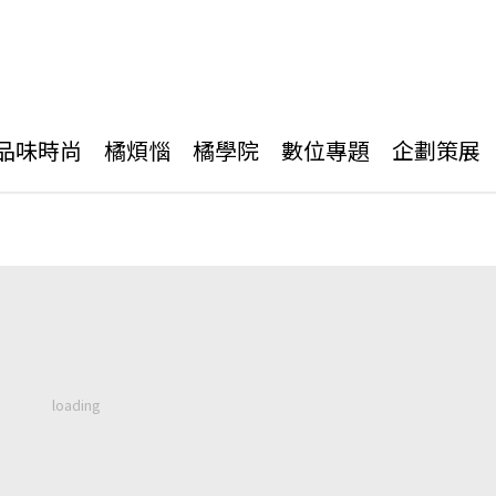
品味時尚
橘煩惱
橘學院
數位專題
企劃策展