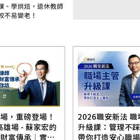
課、學烘焙，退休教師
較不易變老！
首場，重磅登場！
2026職安新法 
場 - 蘇家宏的
升級課：管理不
位財富傳承｜實體
帶你打造安心職