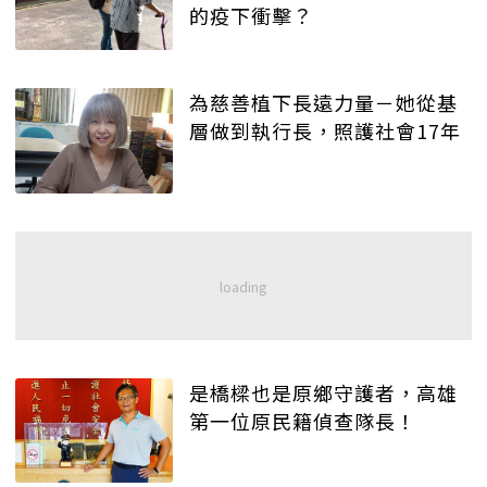
的疫下衝擊？
為慈善植下長遠力量－她從基
層做到執行長，照護社會17年
是橋樑也是原鄉守護者，高雄
第一位原民籍偵查隊長！