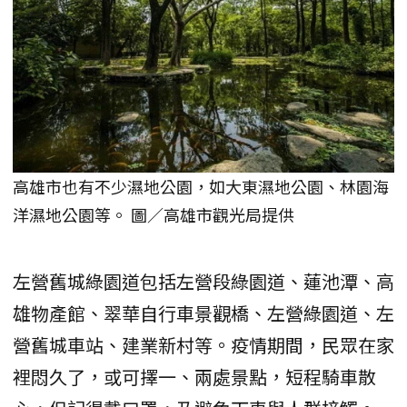
高雄市也有不少濕地公園，如大東濕地公園、林園海
洋濕地公園等。 圖／高雄市觀光局提供
左營舊城綠園道包括左營段綠園道、蓮池潭、高
雄物產館、翠華自行車景觀橋、左營綠園道、左
營舊城車站、建業新村等。疫情期間，民眾在家
裡悶久了，或可擇一、兩處景點，短程騎車散