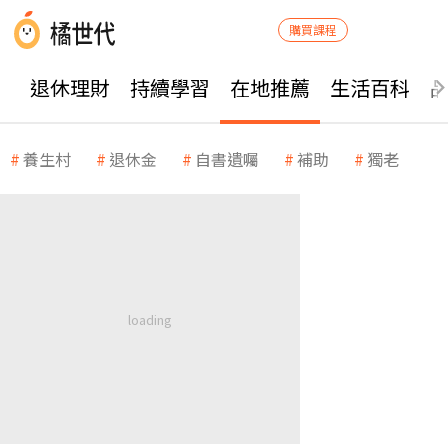
購買課程
退休理財
持續學習
在地推薦
生活百科
養生村
退休金
自書遺囑
補助
獨老