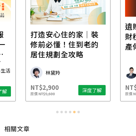
遺
報
打造安心住的家｜裝
財
一
修前必懂！住到老的
產
一
居住規劃全攻略
先
毒生活
林黛羚
NT$2,900
NT$
深度了解
了解
原價
NT$5,600
原價
N
相關文章