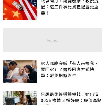
戰爭開打，錢變廢紙？教授提
醒：這三件事比資產配置更重
要！
家人臨終突喊「有人來接我、
要回家」？醫授回應方式快
學：避免抱憾終生
只想退休後穩穩領錢！她出清
0056 換這 3 檔好股：股價高點