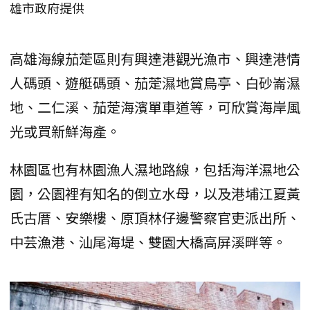
雄市政府提供
高雄海線茄萣區則有興達港觀光漁市、興達港情
人碼頭、遊艇碼頭、茄萣濕地賞鳥亭、白砂崙濕
地、二仁溪、茄萣海濱單車道等，可欣賞海岸風
光或買新鮮海產。
林園區也有林園漁人濕地路線，包括海洋濕地公
園，公園裡有知名的倒立水母，以及港埔江夏黃
氏古厝、安樂樓、原頂林仔邊警察官吏派出所、
中芸漁港、汕尾海堤、雙園大橋高屏溪畔等。