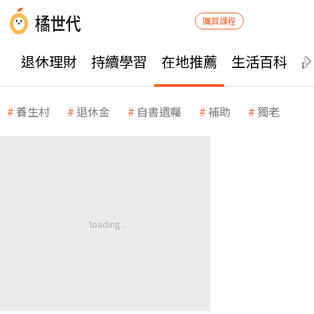
購買課程
退休理財
持續學習
在地推薦
生活百科
養生村
退休金
自書遺囑
補助
獨老