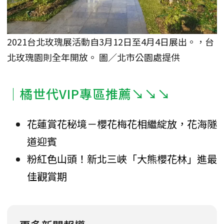
2021台北玫瑰展活動自3月12日至4月4日展出。，台
北玫瑰園則全年開放。 圖／北市公園處提供
｜橘世代VIP專區推薦↘↘↘
花蓮賞花秘境－櫻花梅花相繼綻放，花海隧
道迎賓
粉紅色山頭！新北三峽「大熊櫻花林」進最
佳觀賞期