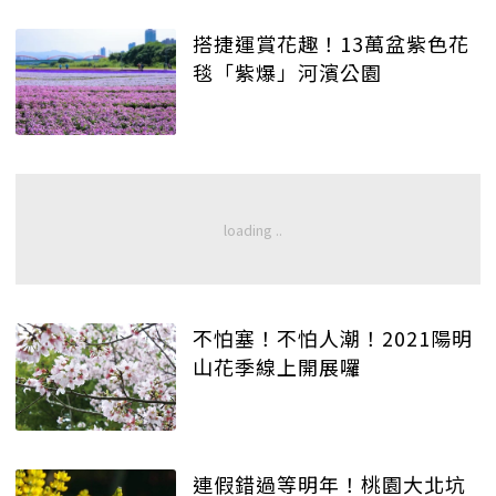
搭捷運賞花趣！13萬盆紫色花
毯「紫爆」河濱公園
不怕塞！不怕人潮！2021陽明
山花季線上開展囉
連假錯過等明年！桃園大北坑