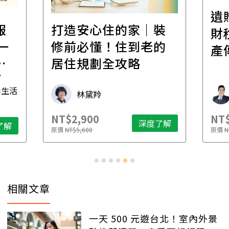
遺
報
打造安心住的家｜裝
財
一
修前必懂！住到老的
產
一
居住規劃全攻略
先
毒生活
林黛羚
NT$2,900
NT$
深度了解
了解
原價
NT$5,600
原價
N
相關文章
一天 500 元遊台北！室內外景