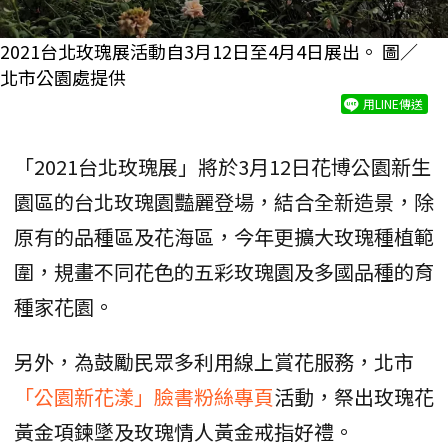
2021台北玫瑰展活動自3月12日至4月4日展出。 圖／
北市公園處提供
用LINE傳送
「2021台北玫瑰展」將於3月12日花博公園新生
園區的台北玫瑰園豔麗登場，結合全新造景，除
原有的品種區及花海區，今年更擴大玫瑰種植範
圍，規畫不同花色的五彩玫瑰園及多國品種的育
種家花園。
另外，為鼓勵民眾多利用線上賞花服務，北市
「公園新花漾」臉書粉絲專頁
活動，祭出玫瑰花
黃金項鍊墜及玫瑰情人黃金戒指好禮。