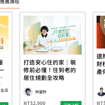
推薦課程
遺
報
打造安心住的家｜裝
財
一
修前必懂！住到老的
產
一
居住規劃全攻略
先
毒生活
林黛羚
NT$2,900
NT$