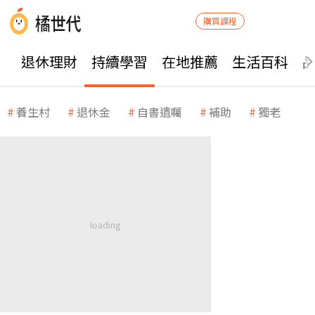
購買課程
退休理財
持續學習
在地推薦
生活百科
養生村
退休金
自書遺囑
補助
獨老