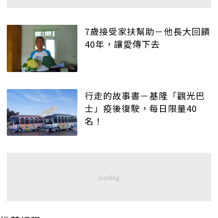
7歲接受家扶幫助－他長大回饋
40年，讓愛傳下去
行走的故事書－基隆「觀光巴
士」疫後復駛，每日限量40
名！