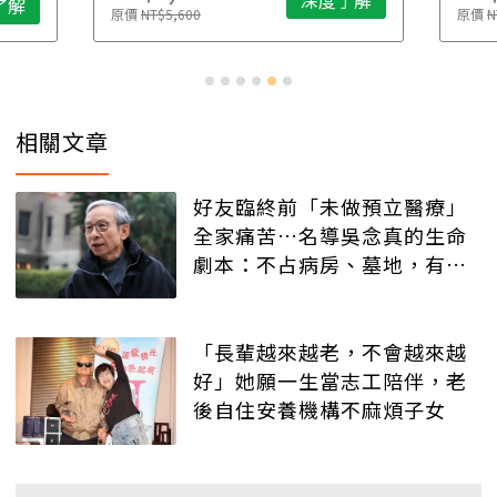
深度了解
了解
原價
NT$5,600
原價
N
相關文章
好友臨終前「未做預立醫療」
全家痛苦…名導吳念真的生命
劇本：不占病房、墓地，有人
記得就好
「長輩越來越老，不會越來越
好」她願一生當志工陪伴，老
後自住安養機構不麻煩子女