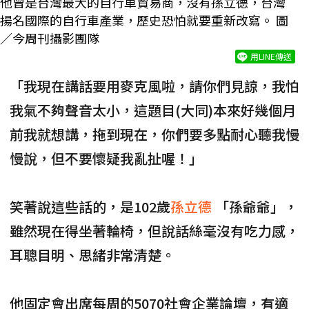
他曾是台灣最大的自行車貿易商，沒有孫立德，台灣
揚名國際的自行車產業，歷史恐怕就要重新改寫。 圖
／今周刊攝影團隊
用LINE傳送
「我現在講話要用麥克風啦，請你們見諒，我怕
我氣不夠聲音太小，這題目(大同)本來好幾個月
前我就想講，拖到現在，你們要多點耐心聽我慢
慢說，但不要懷疑我亂扯喔！」
笑著說這些話的，是102歲
孫立德
「孫爺爺」，
雖然現在得坐著輪椅，但說話絲毫沒有吃力感，
耳聰目明、思緒非常清楚。
他固定會出席每周的5070社會企業論壇，有適