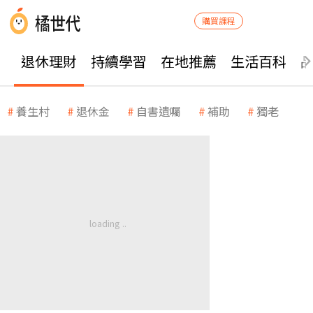
購買課程
退休理財
持續學習
在地推薦
生活百科
養生村
退休金
自書遺囑
補助
獨老