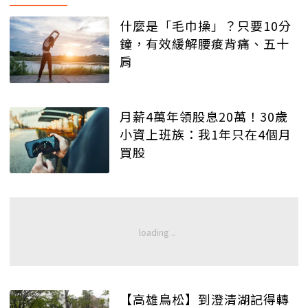
什麼是「毛巾操」？只要10分
鐘，有效緩解腰痠背痛、五十
肩
月薪4萬年領股息20萬！30歲
小資上班族：我1年只在4個月
買股
【高雄鳥松】到澄清湖記得轉