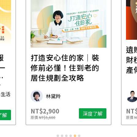
遺
報
打造安心住的家｜裝
財
一
修前必懂！住到老的
產
一
居住規劃全攻略
先
毒生活
林黛羚
NT$2,900
NT$
深度了解
了解
原價
NT$5,600
原價
N