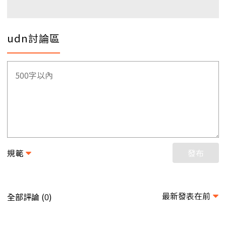
udn討論區
規範
發布
最新發表在前
全部評論 (
)
0