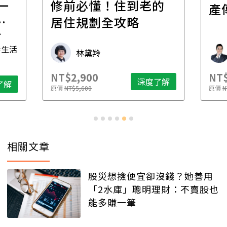
一
修前必懂！住到老的
產
一
居住規劃全攻略
先
毒生活
林黛羚
NT$2,900
NT$
深度了解
了解
原價
NT$5,600
原價
N
相關文章
股災想撿便宜卻沒錢？她善用
「2水庫」聰明理財：不賣股也
能多賺一筆