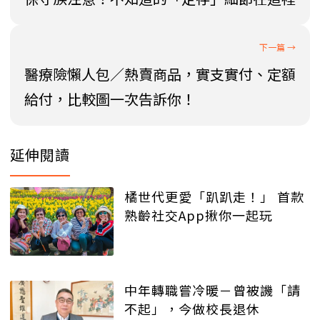
醫療險懶人包／熱賣商品，實支實付、定額
給付，比較圖一次告訴你！
延伸閱讀
橘世代更愛「趴趴走！」 首款
熟齡社交App揪你一起玩
中年轉職嘗冷暖－曾被譏「請
不起」，今做校長退休