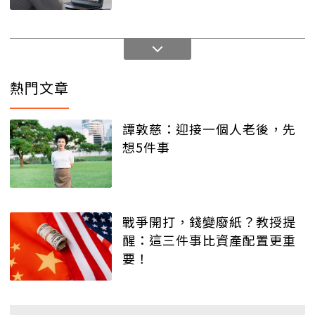
熱門文章
譚敦慈：迎接一個人老後，先
想5件事
戰爭開打，錢變廢紙？教授提
醒：這三件事比資產配置更重
要！