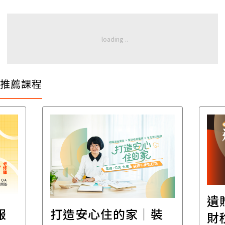
推薦課程
遺
報
打造安心住的家｜裝
財