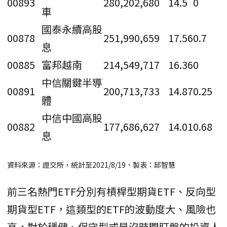
00893
280,202,680
14.5
0
車
國泰永續高股
00878
251,990,659
17.56
0.7
息
00885
富邦越南
214,549,717
16.36
0
中信關鍵半導
00891
200,713,733
14.87
0.25
體
中信中國高股
00882
177,686,627
14.01
0.68
息
資料來源：證交所，統計至2021/8/19、製表：邱智慧
前三名熱門ETF分別有槓桿型期貨ETF、反向型
期貨型ETF，這類型的ETF的波動度大、風險也
高，對於穩健、保守型或是沒時間盯盤的投資人