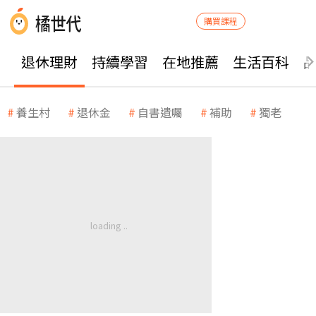
購買課程
退休理財
持續學習
在地推薦
生活百科
養生村
退休金
自書遺囑
補助
獨老