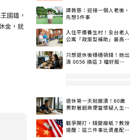
譚敦慈：迎接一個人老後，
長王國雄，
先想5件事
休金，就
入住平價養生村！全台老人
公寓「政策型補助」最高打
5折
只想退休後穩穩領錢！她出
清 0056 換這 3 檔好股：
股價高點照樣買
退休第一天就崩潰！60歲
男對著超商便當懷疑人生
「一切好安靜」
戰爭開打，錢變廢紙？教授
提醒：這三件事比資產配置
更重要！