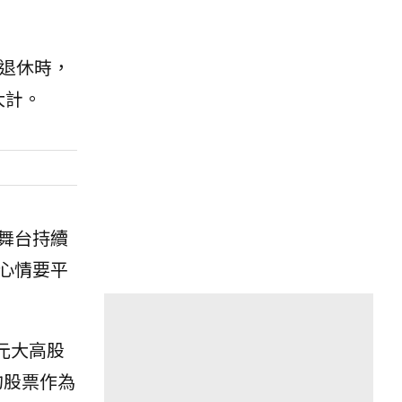
退休時，
大計。
舞台持續
心情要平
、元大高股
的股票作為