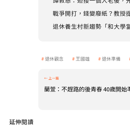
譚敦慈：迎接一個人老後，
戰爭開打，錢變廢紙？教授
退休養生村新趨勢「和大學
退休觀念
王國雄
退休準備
蘭萱：不趕路的後青春 40歲開始
延伸閱讀