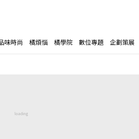
品味時尚
橘煩惱
橘學院
數位專題
企劃策展