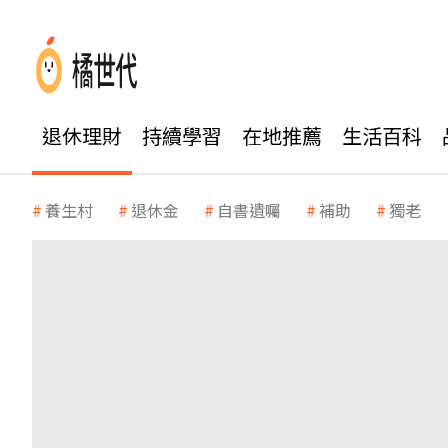
退休理財
持續學習
在地推薦
生活百科
養生村
退休金
自書遺囑
補助
獨老