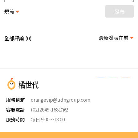
規範
發布
最新發表在前
全部評論 (
)
0
服務信箱
orangevip@udngroup.com
客服電話
(02)2649-1681按2
服務時間
每日 9:00～18:00