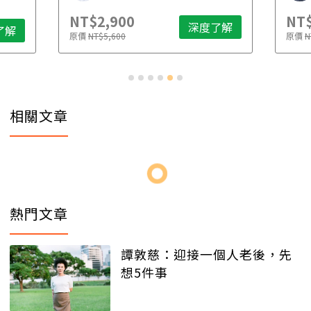
NT$2,900
NT$
深度了解
了解
原價
NT$5,600
原價
N
相關文章
熱門文章
譚敦慈：迎接一個人老後，先
想5件事