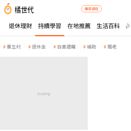
購買課程
退休理財
持續學習
在地推薦
生活百科
養生村
退休金
自書遺囑
補助
獨老