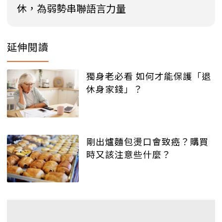
休，為弱勢串聯語言力量
延伸閱讀
獨身老必看 如何才能保護「退
休身家錢」？
剛出爐麵包燙口會致癌？購買
時又該注意些什麼？