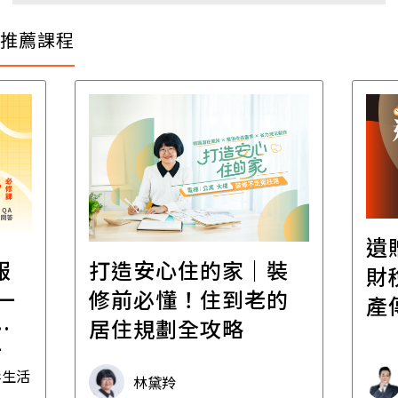
推薦課程
遺
報
打造安心住的家｜裝
財
一
修前必懂！住到老的
產
一
居住規劃全攻略
先
毒生活
林黛羚